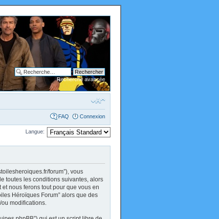
Recherche avancée
FAQ
Connexion
Langue:
stoilesheroiques.fr/forum”), vous
 toutes les conditions suivantes, alors
 et nous ferons tout pour que vous en
 Toiles Héroïques Forum” alors que des
/ou modifications.
uipes phpBB”) qui est un script libre de