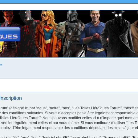
um
nscription
m” (désigné ici par “nous”, “notre”, “nos”, “Les Toiles Héroïques Forum”, “http://le
des conditions suivantes. Si vous n’acceptez pas d’être légalement responsable de
s Toiles Héroïques Forum”. Nous pouvons modifier celles-ci à n’importe quel moment
e vérifier régulièrement celles-ci par vous-même. Si vous continuez d’utiliser “Les
ceptez d’être légalement responsable des conditions découlant des mises à jour et
ci par “ils”, “eux”, “leur”, “logiciel phpBB”, “www.phpbb.com”, “Groupe phpBB”, “Eq