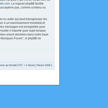
bb.com
. Le logiciel phpBB facilite
 n’acceptons pas, comme contenu ou
l ou autre qui peut transgresser les
ener à un bannissement immédiat et
s les messages est enregistrée pour
ouille n’importe quel sujet lorsque
trées soient stockées dans notre base
s Héroïques Forum”, ni phpBB ne
res au format UTC + 1 heure [ Heure d’été ]