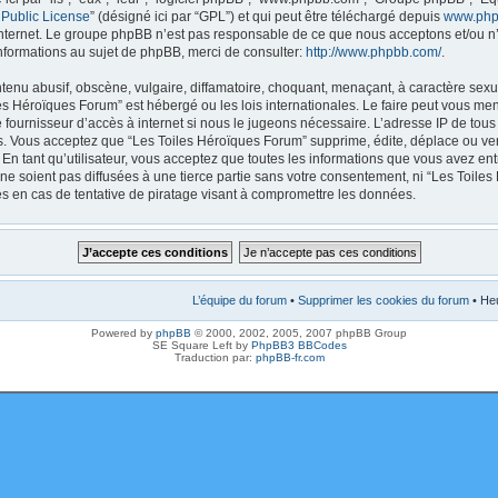
 Public License
” (désigné ici par “GPL”) et qui peut être téléchargé depuis
www.php
internet. Le groupe phpBB n’est pas responsable de ce que nous acceptons et/ou
nformations au sujet de phpBB, merci de consulter:
http://www.phpbb.com/
.
enu abusif, obscène, vulgaire, diffamatoire, choquant, menaçant, à caractère sexue
les Héroïques Forum” est hébergé ou les lois internationales. Le faire peut vous m
e fournisseur d’accès à internet si nous le jugeons nécessaire. L’adresse IP de tou
. Vous acceptez que “Les Toiles Héroïques Forum” supprime, édite, déplace ou verr
En tant qu’utilisateur, vous acceptez que toutes les informations que vous avez en
ne soient pas diffusées à une tierce partie sans votre consentement, ni “Les Toile
 en cas de tentative de piratage visant à compromettre les données.
L’équipe du forum
•
Supprimer les cookies du forum
• Heu
Powered by
phpBB
© 2000, 2002, 2005, 2007 phpBB Group
SE Square Left by
PhpBB3 BBCodes
Traduction par:
phpBB-fr.com