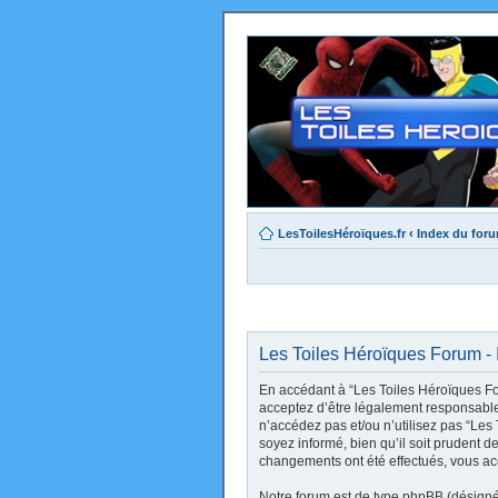
LesToilesHéroïques.fr
‹
Index du for
Les Toiles Héroïques Forum - I
En accédant à “Les Toiles Héroïques Foru
acceptez d’être légalement responsable 
n’accédez pas et/ou n’utilisez pas “Le
soyez informé, bien qu’il soit prudent d
changements ont été effectués, vous ac
Notre forum est de type phpBB (désigné i