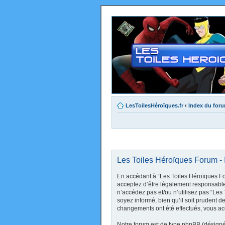
LesToilesHéroïques.fr
‹
Index du for
Les Toiles Héroïques Forum - I
En accédant à “Les Toiles Héroïques Foru
acceptez d’être légalement responsable 
n’accédez pas et/ou n’utilisez pas “Le
soyez informé, bien qu’il soit prudent d
changements ont été effectués, vous ac
Notre forum est de type phpBB (désigné i