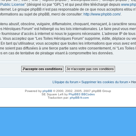
 Public License
” (désigné ici par “GPL”) et qui peut être téléchargé depuis
www.php
internet. Le groupe phpBB n’est pas responsable de ce que nous acceptons et/ou
nformations au sujet de phpBB, merci de consulter:
http://www.phpbb.com/
.
enu abusif, obscène, vulgaire, diffamatoire, choquant, menaçant, à caractère sexue
les Héroïques Forum” est hébergé ou les lois internationales. Le faire peut vous m
e fournisseur d’accès à internet si nous le jugeons nécessaire. L’adresse IP de tou
. Vous acceptez que “Les Toiles Héroïques Forum” supprime, édite, déplace ou verr
En tant qu’utilisateur, vous acceptez que toutes les informations que vous avez en
ne soient pas diffusées à une tierce partie sans votre consentement, ni “Les Toile
 en cas de tentative de piratage visant à compromettre les données.
L’équipe du forum
•
Supprimer les cookies du forum
• Heu
Powered by
phpBB
© 2000, 2002, 2005, 2007 phpBB Group
SE Square Left by
PhpBB3 BBCodes
Traduction par:
phpBB-fr.com