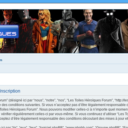
um
nscription
m” (désigné ici par “nous”, “notre”, “nos”, “Les Toiles Héroïques Forum”, “http://le
des conditions suivantes. Si vous n’acceptez pas d’être légalement responsable de
s Toiles Héroïques Forum”. Nous pouvons modifier celles-ci à n’importe quel moment
e vérifier régulièrement celles-ci par vous-même. Si vous continuez d’utiliser “Les
ceptez d’être légalement responsable des conditions découlant des mises à jour et
ci par “ils”, “eux”, “leur”, “logiciel phpBB”, “www.phpbb.com”, “Groupe phpBB”, “Eq