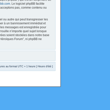
bb.com
. Le logiciel phpBB facilite
 n’acceptons pas, comme contenu ou
l ou autre qui peut transgresser les
ener à un bannissement immédiat et
s les messages est enregistrée pour
ouille n’importe quel sujet lorsque
trées soient stockées dans notre base
s Héroïques Forum”, ni phpBB ne
res au format UTC + 1 heure [ Heure d’été ]