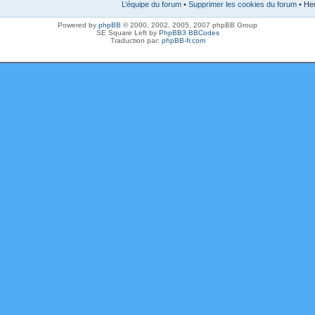
L’équipe du forum
•
Supprimer les cookies du forum
• Heu
Powered by
phpBB
© 2000, 2002, 2005, 2007 phpBB Group
SE Square Left by
PhpBB3 BBCodes
Traduction par:
phpBB-fr.com