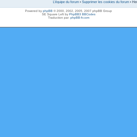
L’équipe du forum
•
Supprimer les cookies du forum
• Heu
Powered by
phpBB
© 2000, 2002, 2005, 2007 phpBB Group
SE Square Left by
PhpBB3 BBCodes
Traduction par:
phpBB-fr.com