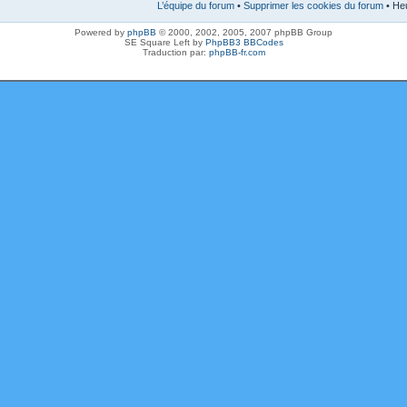
L’équipe du forum
•
Supprimer les cookies du forum
• Heu
Powered by
phpBB
© 2000, 2002, 2005, 2007 phpBB Group
SE Square Left by
PhpBB3 BBCodes
Traduction par:
phpBB-fr.com