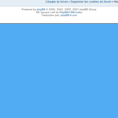
L’équipe du forum
•
Supprimer les cookies du forum
• Heu
Powered by
phpBB
© 2000, 2002, 2005, 2007 phpBB Group
SE Square Left by
PhpBB3 BBCodes
Traduction par:
phpBB-fr.com