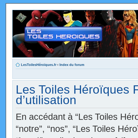
LesToilesHéroïques.fr
‹
Index du forum
Les Toiles Héroïques 
d’utilisation
En accédant à “Les Toiles Héro
“notre”, “nos”, “Les Toiles Hér