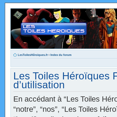
LesToilesHéroïques.fr
‹
Index du forum
Les Toiles Héroïques 
d’utilisation
En accédant à “Les Toiles Héro
“notre”, “nos”, “Les Toiles Hér