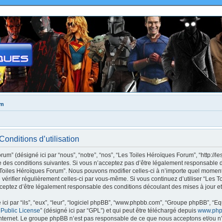
um
onditions d’utilisation
m” (désigné ici par “nous”, “notre”, “nos”, “Les Toiles Héroïques Forum”, “http://le
des conditions suivantes. Si vous n’acceptez pas d’être légalement responsable de
s Toiles Héroïques Forum”. Nous pouvons modifier celles-ci à n’importe quel moment
e vérifier régulièrement celles-ci par vous-même. Si vous continuez d’utiliser “Les
ceptez d’être légalement responsable des conditions découlant des mises à jour et
ci par “ils”, “eux”, “leur”, “logiciel phpBB”, “www.phpbb.com”, “Groupe phpBB”, “Eq
 Public License
” (désigné ici par “GPL”) et qui peut être téléchargé depuis
www.php
internet. Le groupe phpBB n’est pas responsable de ce que nous acceptons et/ou