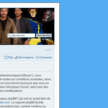
Recherche avancée
FAQ
M’enregistrer
Connexion
stoilesheroiques.fr/forum”), vous
 toutes les conditions suivantes, alors
 et nous ferons tout pour que vous en
 Toiles Héroïques Forum” alors que des
/ou modifications.
uipes phpBB”) qui est un script libre de
bb.com
. Le logiciel phpBB facilite
 n’acceptons pas, comme contenu ou