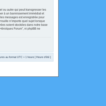
l ou autre qui peut transgresser les
ener à un bannissement immédiat et
s les messages est enregistrée pour
ouille n’importe quel sujet lorsque
trées soient stockées dans notre base
s Héroïques Forum”, ni phpBB ne
res au format UTC + 1 heure [ Heure d’été ]