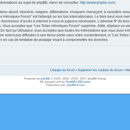
nformations au sujet de phpBB, merci de consulter:
http://www.phpbb.com/
.
enu abusif, obscène, vulgaire, diffamatoire, choquant, menaçant, à caractère sexue
les Héroïques Forum” est hébergé ou les lois internationales. Le faire peut vous m
e fournisseur d’accès à internet si nous le jugeons nécessaire. L’adresse IP de tou
. Vous acceptez que “Les Toiles Héroïques Forum” supprime, édite, déplace ou verr
En tant qu’utilisateur, vous acceptez que toutes les informations que vous avez en
ne soient pas diffusées à une tierce partie sans votre consentement, ni “Les Toile
 en cas de tentative de piratage visant à compromettre les données.
L’équipe du forum
•
Supprimer les cookies du forum
• Heu
Powered by
phpBB
© 2000, 2002, 2005, 2007 phpBB Group
SE Square Left by
PhpBB3 BBCodes
Traduction par:
phpBB-fr.com