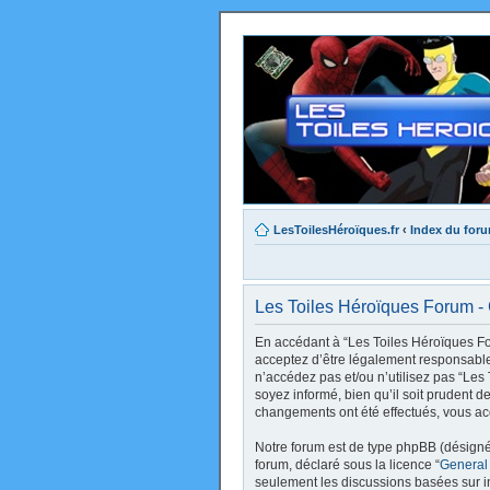
LesToilesHéroïques.fr
‹
Index du for
Les Toiles Héroïques Forum - C
En accédant à “Les Toiles Héroïques Foru
acceptez d’être légalement responsable 
n’accédez pas et/ou n’utilisez pas “Le
soyez informé, bien qu’il soit prudent d
changements ont été effectués, vous ac
Notre forum est de type phpBB (désigné i
forum, déclaré sous la licence “
General
seulement les discussions basées sur 