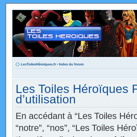
LesToilesHéroïques.fr
‹
Index du forum
Les Toiles Héroïques 
d’utilisation
En accédant à “Les Toiles Héro
“notre”, “nos”, “Les Toiles Hér