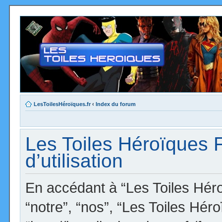
LesToilesHéroïques.fr
‹
Index du forum
Les Toiles Héroïques 
d’utilisation
En accédant à “Les Toiles Héro
“notre”, “nos”, “Les Toiles Hér