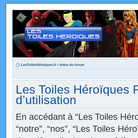
LesToilesHéroïques.fr
‹
Index du forum
Les Toiles Héroïques 
d’utilisation
En accédant à “Les Toiles Héro
“notre”, “nos”, “Les Toiles Hér