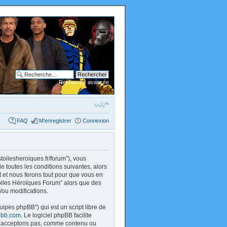
Recherche avancée
FAQ
M’enregistrer
Connexion
stoilesheroiques.fr/forum”), vous
 toutes les conditions suivantes, alors
 et nous ferons tout pour que vous en
 Toiles Héroïques Forum” alors que des
/ou modifications.
uipes phpBB”) qui est un script libre de
bb.com
. Le logiciel phpBB facilite
 n’acceptons pas, comme contenu ou