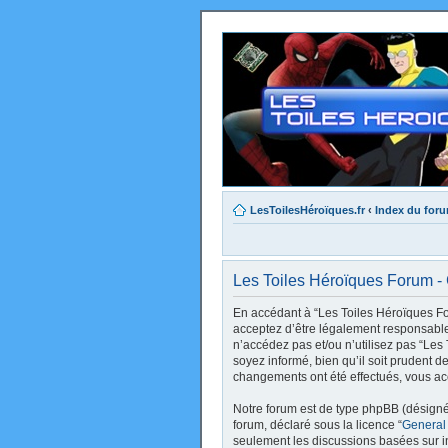
LesToilesHéroïques.fr
‹
Index du for
Les Toiles Héroïques Forum - C
En accédant à “Les Toiles Héroïques Foru
acceptez d’être légalement responsable 
n’accédez pas et/ou n’utilisez pas “Le
soyez informé, bien qu’il soit prudent d
changements ont été effectués, vous ac
Notre forum est de type phpBB (désigné i
forum, déclaré sous la licence “
General
seulement les discussions basées sur 