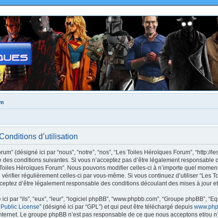
um
onditions d’utilisation
m” (désigné ici par “nous”, “notre”, “nos”, “Les Toiles Héroïques Forum”, “http://le
des conditions suivantes. Si vous n’acceptez pas d’être légalement responsable de
s Toiles Héroïques Forum”. Nous pouvons modifier celles-ci à n’importe quel moment
e vérifier régulièrement celles-ci par vous-même. Si vous continuez d’utiliser “Les
ceptez d’être légalement responsable des conditions découlant des mises à jour et
ci par “ils”, “eux”, “leur”, “logiciel phpBB”, “www.phpbb.com”, “Groupe phpBB”, “Eq
 Public License
” (désigné ici par “GPL”) et qui peut être téléchargé depuis
www.php
internet. Le groupe phpBB n’est pas responsable de ce que nous acceptons et/ou