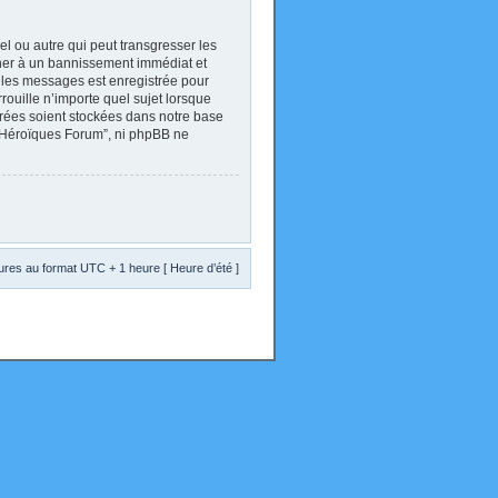
l ou autre qui peut transgresser les
ener à un bannissement immédiat et
s les messages est enregistrée pour
ouille n’importe quel sujet lorsque
trées soient stockées dans notre base
s Héroïques Forum”, ni phpBB ne
res au format UTC + 1 heure [ Heure d’été ]