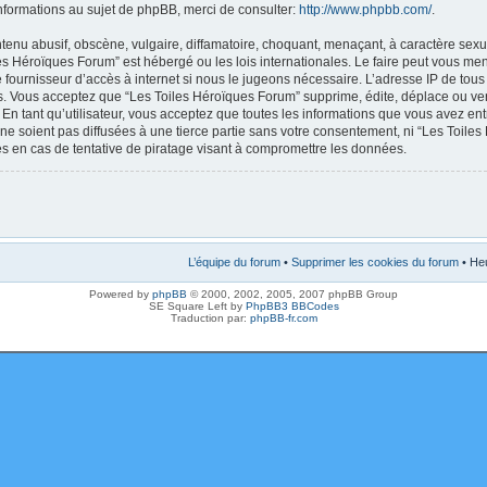
nformations au sujet de phpBB, merci de consulter:
http://www.phpbb.com/
.
enu abusif, obscène, vulgaire, diffamatoire, choquant, menaçant, à caractère sexue
les Héroïques Forum” est hébergé ou les lois internationales. Le faire peut vous m
e fournisseur d’accès à internet si nous le jugeons nécessaire. L’adresse IP de tou
. Vous acceptez que “Les Toiles Héroïques Forum” supprime, édite, déplace ou verr
En tant qu’utilisateur, vous acceptez que toutes les informations que vous avez en
ne soient pas diffusées à une tierce partie sans votre consentement, ni “Les Toile
 en cas de tentative de piratage visant à compromettre les données.
L’équipe du forum
•
Supprimer les cookies du forum
• Heu
Powered by
phpBB
© 2000, 2002, 2005, 2007 phpBB Group
SE Square Left by
PhpBB3 BBCodes
Traduction par:
phpBB-fr.com