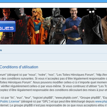
um
onditions d’utilisation
m” (désigné ici par “nous”, “notre”, “nos”, “Les Toiles Héroïques Forum”, “http://le
des conditions suivantes. Si vous n’acceptez pas d’être légalement responsable de
s Toiles Héroïques Forum”. Nous pouvons modifier celles-ci à n’importe quel moment
e vérifier régulièrement celles-ci par vous-même. Si vous continuez d’utiliser “Les
ceptez d’être légalement responsable des conditions découlant des mises à jour et
ci par “ils”, “eux”, “leur”, “logiciel phpBB”, “www.phpbb.com”, “Groupe phpBB”, “Eq
 Public License
” (désigné ici par “GPL”) et qui peut être téléchargé depuis
www.php
internet. Le groupe phpBB n’est pas responsable de ce que nous acceptons et/ou