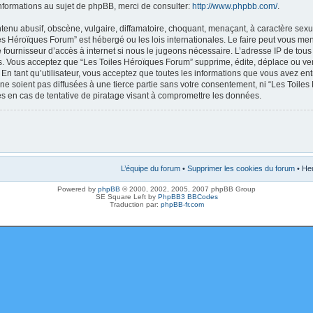
nformations au sujet de phpBB, merci de consulter:
http://www.phpbb.com/
.
enu abusif, obscène, vulgaire, diffamatoire, choquant, menaçant, à caractère sexue
les Héroïques Forum” est hébergé ou les lois internationales. Le faire peut vous m
e fournisseur d’accès à internet si nous le jugeons nécessaire. L’adresse IP de tou
. Vous acceptez que “Les Toiles Héroïques Forum” supprime, édite, déplace ou verr
En tant qu’utilisateur, vous acceptez que toutes les informations que vous avez en
ne soient pas diffusées à une tierce partie sans votre consentement, ni “Les Toile
 en cas de tentative de piratage visant à compromettre les données.
L’équipe du forum
•
Supprimer les cookies du forum
• Heu
Powered by
phpBB
© 2000, 2002, 2005, 2007 phpBB Group
SE Square Left by
PhpBB3 BBCodes
Traduction par:
phpBB-fr.com