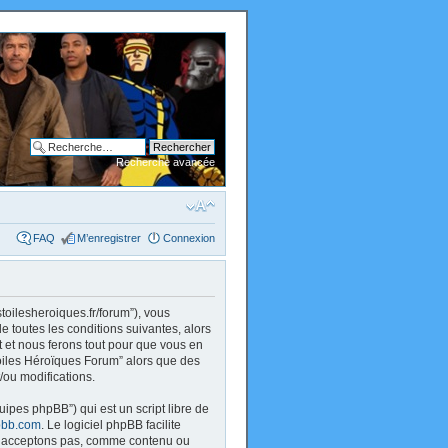
Recherche avancée
FAQ
M’enregistrer
Connexion
stoilesheroiques.fr/forum”), vous
 toutes les conditions suivantes, alors
 et nous ferons tout pour que vous en
 Toiles Héroïques Forum” alors que des
/ou modifications.
uipes phpBB”) qui est un script libre de
bb.com
. Le logiciel phpBB facilite
 n’acceptons pas, comme contenu ou