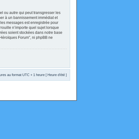
l ou autre qui peut transgresser les
ener à un bannissement immédiat et
s les messages est enregistrée pour
ouille n’importe quel sujet lorsque
trées soient stockées dans notre base
s Héroïques Forum”, ni phpBB ne
res au format UTC + 1 heure [ Heure d’été ]