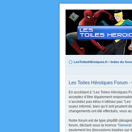
LesToilesHéroïques.fr
‹
Index du for
Les Toiles Héroïques Forum - C
En accédant à “Les Toiles Héroïques Foru
acceptez d’être légalement responsable 
n’accédez pas et/ou n’utilisez pas “Le
soyez informé, bien qu’il soit prudent d
changements ont été effectués, vous ac
Notre forum est de type phpBB (désigné i
forum, déclaré sous la licence “
General
seulement les discussions basées sur 