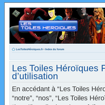
LesToilesHéroïques.fr
‹
Index du forum
Les Toiles Héroïques 
d’utilisation
En accédant à “Les Toiles Héro
“notre”, “nos”, “Les Toiles Hér