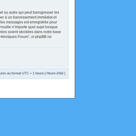
l ou autre qui peut transgresser les
ener à un bannissement immédiat et
s les messages est enregistrée pour
ouille n’importe quel sujet lorsque
trées soient stockées dans notre base
s Héroïques Forum”, ni phpBB ne
res au format UTC + 1 heure [ Heure d’été ]