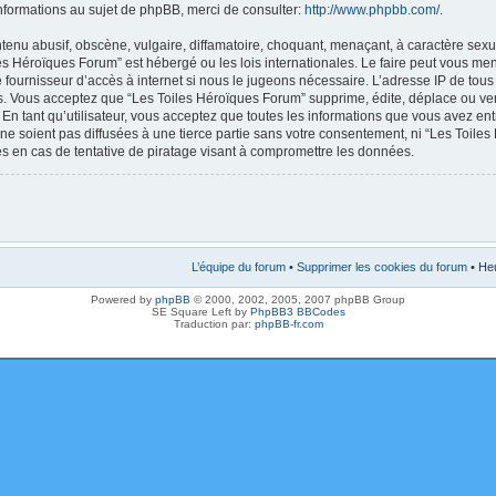
nformations au sujet de phpBB, merci de consulter:
http://www.phpbb.com/
.
enu abusif, obscène, vulgaire, diffamatoire, choquant, menaçant, à caractère sexue
les Héroïques Forum” est hébergé ou les lois internationales. Le faire peut vous m
e fournisseur d’accès à internet si nous le jugeons nécessaire. L’adresse IP de tou
. Vous acceptez que “Les Toiles Héroïques Forum” supprime, édite, déplace ou verr
En tant qu’utilisateur, vous acceptez que toutes les informations que vous avez en
ne soient pas diffusées à une tierce partie sans votre consentement, ni “Les Toile
 en cas de tentative de piratage visant à compromettre les données.
L’équipe du forum
•
Supprimer les cookies du forum
• Heu
Powered by
phpBB
© 2000, 2002, 2005, 2007 phpBB Group
SE Square Left by
PhpBB3 BBCodes
Traduction par:
phpBB-fr.com