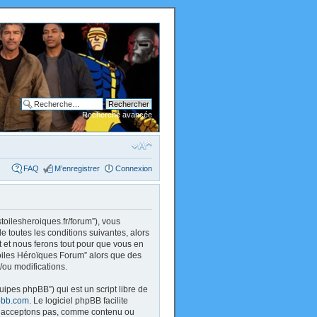
Recherche avancée
FAQ
M’enregistrer
Connexion
stoilesheroiques.fr/forum”), vous
 toutes les conditions suivantes, alors
 et nous ferons tout pour que vous en
 Toiles Héroïques Forum” alors que des
/ou modifications.
uipes phpBB”) qui est un script libre de
bb.com
. Le logiciel phpBB facilite
 n’acceptons pas, comme contenu ou