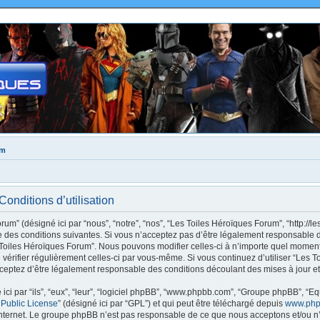
um
onditions d’utilisation
m” (désigné ici par “nous”, “notre”, “nos”, “Les Toiles Héroïques Forum”, “http://le
des conditions suivantes. Si vous n’acceptez pas d’être légalement responsable de
s Toiles Héroïques Forum”. Nous pouvons modifier celles-ci à n’importe quel moment
e vérifier régulièrement celles-ci par vous-même. Si vous continuez d’utiliser “Les
ceptez d’être légalement responsable des conditions découlant des mises à jour et
ci par “ils”, “eux”, “leur”, “logiciel phpBB”, “www.phpbb.com”, “Groupe phpBB”, “Eq
 Public License
” (désigné ici par “GPL”) et qui peut être téléchargé depuis
www.php
internet. Le groupe phpBB n’est pas responsable de ce que nous acceptons et/ou