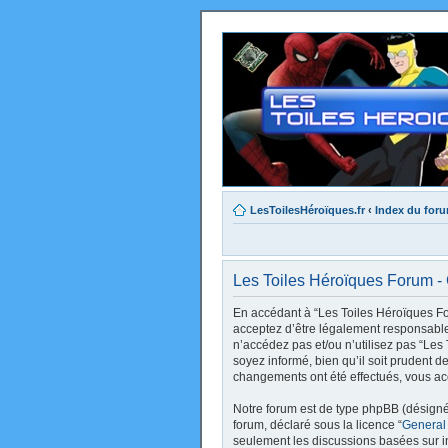
LesToilesHéroïques.fr
‹
Index du for
Les Toiles Héroïques Forum - C
En accédant à “Les Toiles Héroïques Foru
acceptez d’être légalement responsable 
n’accédez pas et/ou n’utilisez pas “Le
soyez informé, bien qu’il soit prudent d
changements ont été effectués, vous ac
Notre forum est de type phpBB (désigné i
forum, déclaré sous la licence “
General
seulement les discussions basées sur 