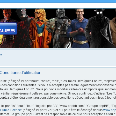
um
onditions d’utilisation
m” (désigné ici par “nous”, “notre”, “nos”, “Les Toiles Héroïques Forum”, “http://le
des conditions suivantes. Si vous n’acceptez pas d’être légalement responsable de
s Toiles Héroïques Forum”. Nous pouvons modifier celles-ci à n’importe quel moment
e vérifier régulièrement celles-ci par vous-même. Si vous continuez d’utiliser “Les
ceptez d’être légalement responsable des conditions découlant des mises à jour et
ci par “ils”, “eux”, “leur”, “logiciel phpBB”, “www.phpbb.com”, “Groupe phpBB”, “Eq
 Public License
” (désigné ici par “GPL”) et qui peut être téléchargé depuis
www.php
internet. Le groupe phpBB n’est pas responsable de ce que nous acceptons et/ou