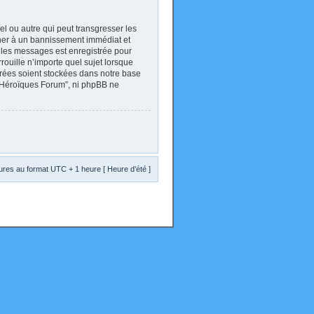
l ou autre qui peut transgresser les
ener à un bannissement immédiat et
s les messages est enregistrée pour
ouille n’importe quel sujet lorsque
trées soient stockées dans notre base
s Héroïques Forum”, ni phpBB ne
res au format UTC + 1 heure [ Heure d’été ]