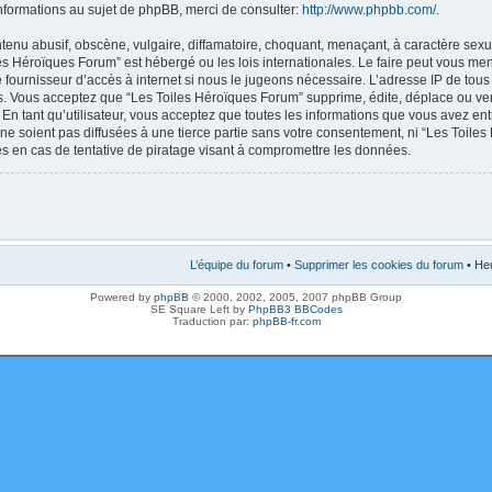
nformations au sujet de phpBB, merci de consulter:
http://www.phpbb.com/
.
enu abusif, obscène, vulgaire, diffamatoire, choquant, menaçant, à caractère sexue
les Héroïques Forum” est hébergé ou les lois internationales. Le faire peut vous m
e fournisseur d’accès à internet si nous le jugeons nécessaire. L’adresse IP de tou
. Vous acceptez que “Les Toiles Héroïques Forum” supprime, édite, déplace ou verr
En tant qu’utilisateur, vous acceptez que toutes les informations que vous avez en
ne soient pas diffusées à une tierce partie sans votre consentement, ni “Les Toile
 en cas de tentative de piratage visant à compromettre les données.
L’équipe du forum
•
Supprimer les cookies du forum
• Heu
Powered by
phpBB
© 2000, 2002, 2005, 2007 phpBB Group
SE Square Left by
PhpBB3 BBCodes
Traduction par:
phpBB-fr.com