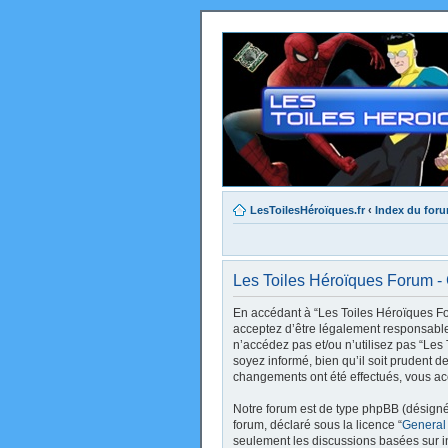
LesToilesHéroïques.fr
‹
Index du for
Les Toiles Héroïques Forum - C
En accédant à “Les Toiles Héroïques Foru
acceptez d’être légalement responsable 
n’accédez pas et/ou n’utilisez pas “Le
soyez informé, bien qu’il soit prudent d
changements ont été effectués, vous ac
Notre forum est de type phpBB (désigné i
forum, déclaré sous la licence “
General
seulement les discussions basées sur 