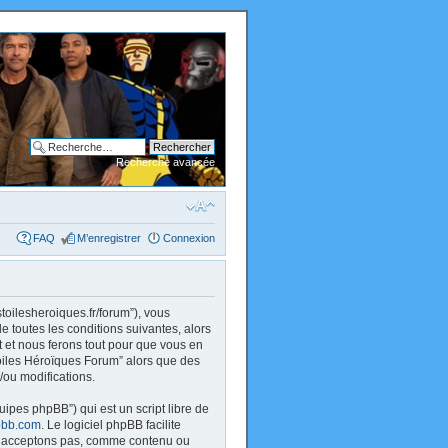
Recherche avancée
FAQ
M’enregistrer
Connexion
stoilesheroiques.fr/forum”), vous
 toutes les conditions suivantes, alors
 et nous ferons tout pour que vous en
 Toiles Héroïques Forum” alors que des
/ou modifications.
uipes phpBB”) qui est un script libre de
bb.com
. Le logiciel phpBB facilite
 n’acceptons pas, comme contenu ou