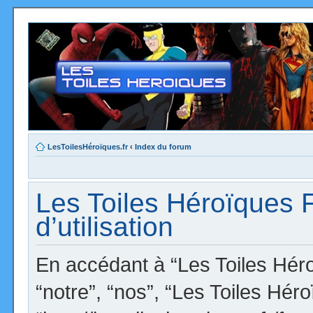
LesToilesHéroïques.fr
‹
Index du forum
Les Toiles Héroïques 
d’utilisation
En accédant à “Les Toiles Héro
“notre”, “nos”, “Les Toiles Hér