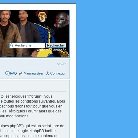
Recherche avancée
FAQ
M’enregistrer
Connexion
stoilesheroiques.fr/forum”), vous
 toutes les conditions suivantes, alors
 et nous ferons tout pour que vous en
 Toiles Héroïques Forum” alors que des
/ou modifications.
uipes phpBB”) qui est un script libre de
bb.com
. Le logiciel phpBB facilite
 n’acceptons pas, comme contenu ou