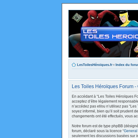
LesToilesHéroïques.fr
‹
Index du for
Les Toiles Héroïques Forum - C
En accédant à “Les Toiles Héroïques Foru
acceptez d’être légalement responsable 
n’accédez pas et/ou n’utilisez pas “Le
soyez informé, bien qu’il soit prudent d
changements ont été effectués, vous ac
Notre forum est de type phpBB (désigné i
forum, déclaré sous la licence “
General
seulement les discussions basées sur 