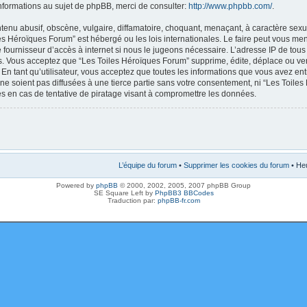
nformations au sujet de phpBB, merci de consulter:
http://www.phpbb.com/
.
enu abusif, obscène, vulgaire, diffamatoire, choquant, menaçant, à caractère sexue
les Héroïques Forum” est hébergé ou les lois internationales. Le faire peut vous m
e fournisseur d’accès à internet si nous le jugeons nécessaire. L’adresse IP de tou
. Vous acceptez que “Les Toiles Héroïques Forum” supprime, édite, déplace ou verr
En tant qu’utilisateur, vous acceptez que toutes les informations que vous avez en
ne soient pas diffusées à une tierce partie sans votre consentement, ni “Les Toile
 en cas de tentative de piratage visant à compromettre les données.
L’équipe du forum
•
Supprimer les cookies du forum
• Heu
Powered by
phpBB
© 2000, 2002, 2005, 2007 phpBB Group
SE Square Left by
PhpBB3 BBCodes
Traduction par:
phpBB-fr.com