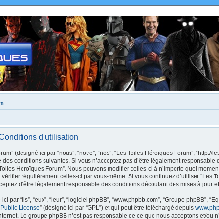
um
onditions d’utilisation
m” (désigné ici par “nous”, “notre”, “nos”, “Les Toiles Héroïques Forum”, “http://le
des conditions suivantes. Si vous n’acceptez pas d’être légalement responsable de
s Toiles Héroïques Forum”. Nous pouvons modifier celles-ci à n’importe quel moment
e vérifier régulièrement celles-ci par vous-même. Si vous continuez d’utiliser “Les
ceptez d’être légalement responsable des conditions découlant des mises à jour et
ci par “ils”, “eux”, “leur”, “logiciel phpBB”, “www.phpbb.com”, “Groupe phpBB”, “Eq
 Public License
” (désigné ici par “GPL”) et qui peut être téléchargé depuis
www.php
internet. Le groupe phpBB n’est pas responsable de ce que nous acceptons et/ou