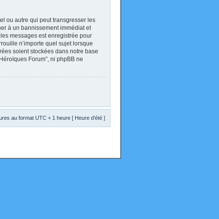
l ou autre qui peut transgresser les
ener à un bannissement immédiat et
s les messages est enregistrée pour
ouille n’importe quel sujet lorsque
trées soient stockées dans notre base
s Héroïques Forum”, ni phpBB ne
res au format UTC + 1 heure [ Heure d’été ]