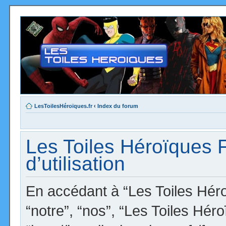
LesToilesHéroïques.fr
‹
Index du forum
Les Toiles Héroïques 
d’utilisation
En accédant à “Les Toiles Héro
“notre”, “nos”, “Les Toiles Hér