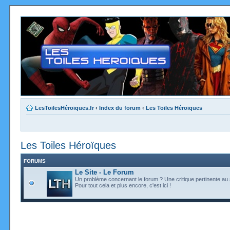
LesToilesHéroïques.fr
‹
Index du forum
‹
Les Toiles Héroïques
Les Toiles Héroïques
FORUMS
Le Site - Le Forum
Un problème concernant le forum ? Une critique pertinente au s
Pour tout cela et plus encore, c'est ici !