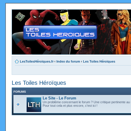
LesToilesHéroïques.fr
‹
Index du forum
‹
Les Toiles Héroïques
Les Toiles Héroïques
FORUMS
Le Site - Le Forum
Un problème concernant le forum ? Une critique pertinente au s
Pour tout cela et plus encore, c'est ici !