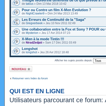
Trilogie Wolverine différente de ce que prévue à l'o
de
takius
» Dim 13 Mai 2018 10:42
Pour ou Contre un film X-Men Evolution ?
de
NightCrawler9
» Dim 24 Mar 2013 13:49
Les Erreurs de Continuité de la "Saga"
de
Gregverbeek
» Jeu 10 Nov 2011 02:49
Une collaboration entre la Fox et Sony ? POUR o
de
Mysterion
» Jeu 17 Avr 2014 07:23
X-Men à la mode Tintin !!!
de
NiradZedjati
» Sam 17 Déc 2011 03:49
Longshot
de
longshot
» Jeu 26 Avr 2012 18:48
Afficher les sujets postés depuis:
Ecrire un nouveau
sujet
Retourner vers Index du forum
QUI EST EN LIGNE
Utilisateurs parcourant ce forum: A