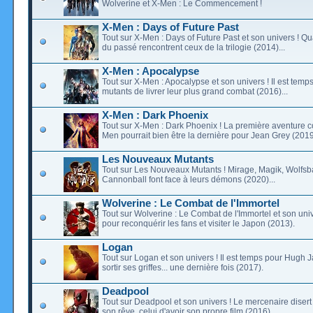
Wolverine et X-Men : Le Commencement !
X-Men : Days of Future Past
Tout sur X-Men : Days of Future Past et son univers ! 
du passé rencontrent ceux de la trilogie (2014)...
X-Men : Apocalypse
Tout sur X-Men : Apocalypse et son univers ! Il est temp
mutants de livrer leur plus grand combat (2016)...
X-Men : Dark Phoenix
Tout sur X-Men : Dark Phoenix ! La première aventure 
Men pourrait bien être la dernière pour Jean Grey (2019)
Les Nouveaux Mutants
Tout sur Les Nouveaux Mutants ! Mirage, Magik, Wolfsb
Cannonball font face à leurs démons (2020)...
Wolverine : Le Combat de l'Immortel
Tout sur Wolverine : Le Combat de l'Immortel et son univ
pour reconquérir les fans et visiter le Japon (2013).
Logan
Tout sur Logan et son univers ! Il est temps pour Hugh
sortir ses griffes... une dernière fois (2017).
Deadpool
Tout sur Deadpool et son univers ! Le mercenaire disert 
son rêve, celui d'avoir son propre film (2016)...