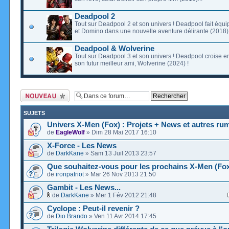
Deadpool 2
Tout sur Deadpool 2 et son univers ! Deadpool fait équ
et Domino dans une nouvelle aventure délirante (2018) 
Deadpool & Wolverine
Tout sur Deadpool 3 et son univers ! Deadpool croise en
son futur meilleur ami, Wolverine (2024) !
Ecrire un nouveau
sujet
SUJETS
Univers X-Men (Fox) : Projets + News et autres ru
de
EagleWolf
» Dim 28 Mai 2017 16:10
X-Force - Les News
de
DarkKane
» Sam 13 Juil 2013 23:57
Que souhaitez-vous pour les prochains X-Men (Fox
de
ironpatriot
» Mar 26 Nov 2013 21:50
Gambit - Les News...
de
DarkKane
» Mer 1 Fév 2012 21:48
Cyclope : Peut-il revenir ?
de
Dio Brando
» Ven 11 Avr 2014 17:45