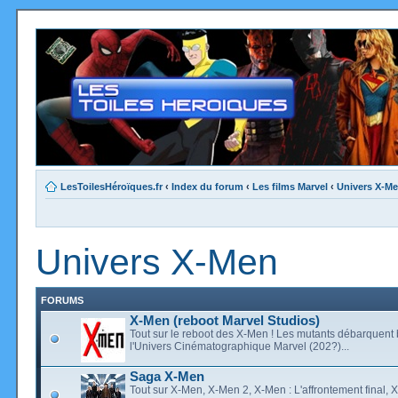
LesToilesHéroïques.fr
‹
Index du forum
‹
Les films Marvel
‹
Univers X-M
Univers X-Men
FORUMS
X-Men (reboot Marvel Studios)
Tout sur le reboot des X-Men ! Les mutants débarquent 
l'Univers Cinématographique Marvel (202?)...
Saga X-Men
Tout sur X-Men, X-Men 2, X-Men : L'affrontement final, 