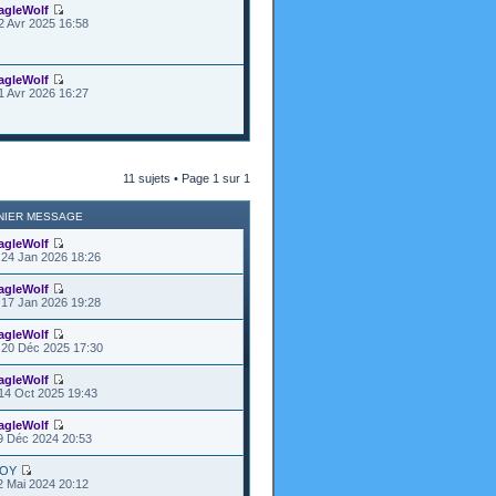
agleWolf
2 Avr 2025 16:58
agleWolf
1 Avr 2026 16:27
11 sujets • Page
1
sur
1
NIER MESSAGE
agleWolf
24 Jan 2026 18:26
agleWolf
17 Jan 2026 19:28
agleWolf
20 Déc 2025 17:30
agleWolf
14 Oct 2025 19:43
agleWolf
9 Déc 2024 20:53
OY
2 Mai 2024 20:12