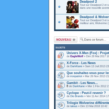
Deadpool 2
Tout sur Deadpool 2 et s
dans une nouvelle aventu
Deadpool & Wolver
Tout sur Deadpool 3 et so
meilleur ami, Wolverine (
Ecrire un nouveau
sujet
SUJETS
Univers X-Men (Fox) : Proje
de
EagleWolf
» Dim 28 Mai 2017 1
X-Force - Les News
de
DarkKane
» Sam 13 Juil 2013 23
Que souhaitez-vous pour le
de
ironpatriot
» Mar 26 Nov 2013 21
Gambit - Les News...
de
DarkKane
» Mer 1 Fév 2012 2
Cyclope : Peut-il revenir ?
de
Dio Brando
» Ven 11 Avr 2014 17
Trilogie Wolverine différent
de
takius
» Dim 13 Mai 2018 10:42