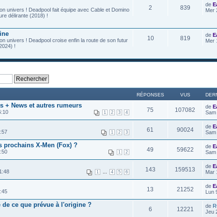
de
E
2
839
on univers ! Deadpool fait équipe avec Cable et Domino
Mer 
re délirante (2018) !
ine
de
E
10
819
n univers ! Deadpool croise enfin la route de son futur
Mer 
2024) !
RÉPONSES
VUS
DER
ts + News et autres rumeurs
de
E
75
107082
6:10
Sam 
1
2
3
4
de
E
61
90024
:57
Sam 
1
2
3
s prochains X-Men (Fox) ?
de
E
49
59622
:50
Sam 
1
2
de
E
143
159513
1:48
...
Mar 
1
4
5
6
de
E
13
21252
:45
Lun 
e de ce que prévue à l'origine ?
de
R
6
12221
Jeu 