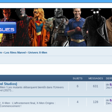
um
‹
Les films Marvel
‹
Univers X-Men
SUJETS
MESSAGES
DER
el Studios)
de
E
6
631
-Men ! Les mutants débarquent bientôt dans l'Univers
Jeu 
l (202?)...
de
E
4
128
 X-Men : L'affrontement final, X-Men Origins :
Dim 
e Commencement !