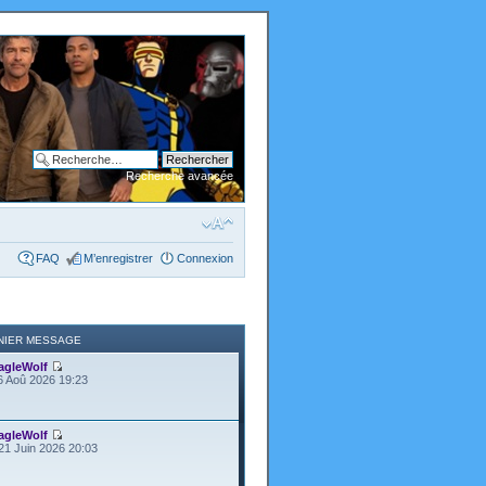
Recherche avancée
FAQ
M’enregistrer
Connexion
NIER MESSAGE
agleWolf
6 Aoû 2026 19:23
agleWolf
21 Juin 2026 20:03