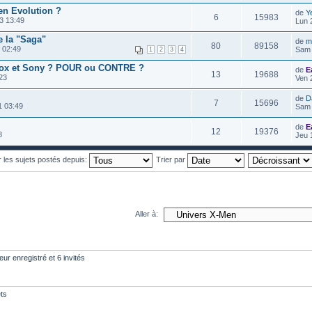
en Evolution ?
de
Y
6
15983
3 13:49
Lun 
e la "Saga"
de
m
80
89158
 02:49
Sam 
1
2
3
4
 Fox et Sony ? POUR ou CONTRE ?
de
E
13
19688
23
Ven 
de
D
7
15696
 03:49
Sam 
de
E
12
19376
8
Jeu 
r les sujets postés depuis:
Trier par
Aller à:
eur enregistré et 6 invités
ts