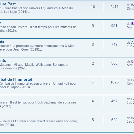
ture Past
de
E
10
2411
f Future Past et son univers ! Quand les X-Men du
Dim 
 la trilogie (2014)...
e
de
E
5
951
pse et son univers ! Il est temps pour les mutants de
Mar 
mbat (2016)...
nix
de
A
3
743
hoenix ! La première aventure cosmique des X-Men
Lun 
nière pour Jean Grey (2019)...
nts
de
E
2
566
utants ! Mirage, Magik, Wolfsbane, Sunspot et
Mer 
eurs démons (2020)...
bat de l'Immortel
de
E
7
1095
Combat de l'Immortel et son univers ! Un spin-off pour
Dim 
isiter le Japon (2013).
de
E
4
467
ivers ! Il est temps pour Hugh Jackman de sortir ses
Jeu 
is (2017).
de
E
5
628
 univers ! Le mercenaire disert réalise enfin son rêve,
Jeu 
ilm (2016)...