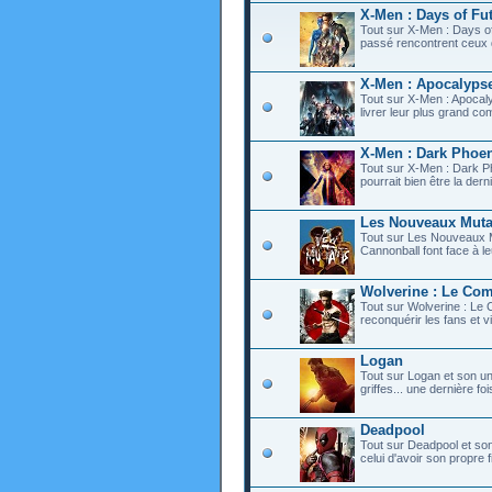
X-Men : Days of Fu
Tout sur X-Men : Days o
passé rencontrent ceux de
X-Men : Apocalyps
Tout sur X-Men : Apocaly
livrer leur plus grand co
X-Men : Dark Phoe
Tout sur X-Men : Dark P
pourrait bien être la der
Les Nouveaux Muta
Tout sur Les Nouveaux M
Cannonball font face à l
Wolverine : Le Com
Tout sur Wolverine : Le 
reconquérir les fans et v
Logan
Tout sur Logan et son un
griffes... une dernière fo
Deadpool
Tout sur Deadpool et son
celui d'avoir son propre f