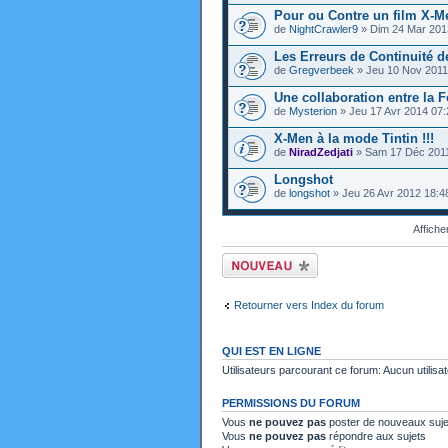
Pour ou Contre un film X-M
de
NightCrawler9
» Dim 24 Mar 201
Les Erreurs de Continuité d
de
Gregverbeek
» Jeu 10 Nov 2011
Une collaboration entre la
de
Mysterion
» Jeu 17 Avr 2014 07:
X-Men à la mode Tintin !!!
de
NiradZedjati
» Sam 17 Déc 2011
Longshot
de
longshot
» Jeu 26 Avr 2012 18:4
Affiche
Ecrire un nouveau
sujet
Retourner vers Index du forum
QUI EST EN LIGNE
Utilisateurs parcourant ce forum: Aucun utilisat
PERMISSIONS DU FORUM
Vous
ne pouvez pas
poster de nouveaux suje
Vous
ne pouvez pas
répondre aux sujets