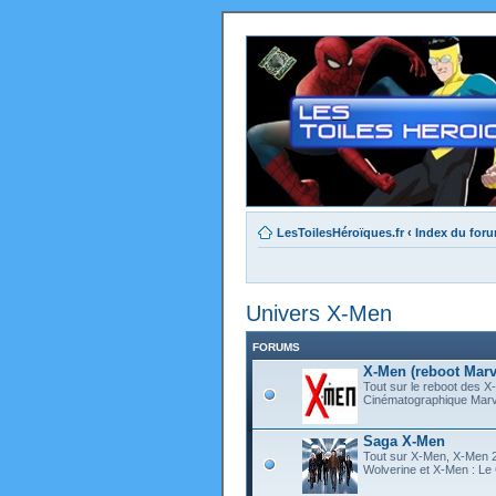
LesToilesHéroïques.fr
‹
Index du for
Univers X-Men
FORUMS
X-Men (reboot Marv
Tout sur le reboot des X
Cinématographique Marve
Saga X-Men
Tout sur X-Men, X-Men 2,
Wolverine et X-Men : L