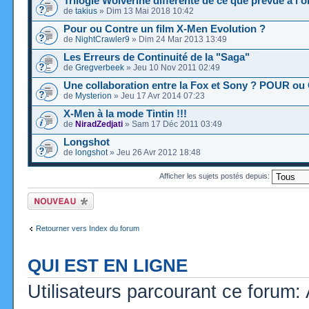
Trilogie Wolverine différente de ce que prévue à l'o
de
takius
» Dim 13 Mai 2018 10:42
Pour ou Contre un film X-Men Evolution ?
de
NightCrawler9
» Dim 24 Mar 2013 13:49
Les Erreurs de Continuité de la "Saga"
de
Gregverbeek
» Jeu 10 Nov 2011 02:49
Une collaboration entre la Fox et Sony ? POUR o
de
Mysterion
» Jeu 17 Avr 2014 07:23
X-Men à la mode Tintin !!!
de
NiradZedjati
» Sam 17 Déc 2011 03:49
Longshot
de
longshot
» Jeu 26 Avr 2012 18:48
Afficher les sujets postés depuis:
Ecrire un nouveau
sujet
Retourner vers Index du forum
QUI EST EN LIGNE
Utilisateurs parcourant ce forum: A