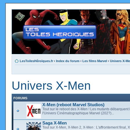
LesToilesHéroïques.fr
‹
Index du forum
‹
Les films Marvel
‹
Univers X-M
Univers X-Men
FORUMS
X-Men (reboot Marvel Studios)
Tout sur le reboot des X-Men ! Les mutants débarquent 
l'Univers Cinématographique Marvel (202?)...
Saga X-Men
Tout sur X-Men, X-Men 2, X-Men : L'affrontement final, 