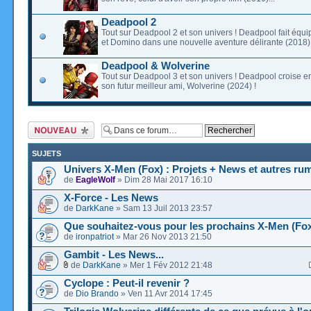
Deadpool 2
Tout sur Deadpool 2 et son univers ! Deadpool fait équ
et Domino dans une nouvelle aventure délirante (2018) 
Deadpool & Wolverine
Tout sur Deadpool 3 et son univers ! Deadpool croise en
son futur meilleur ami, Wolverine (2024) !
Ecrire un nouveau
sujet
SUJETS
Univers X-Men (Fox) : Projets + News et autres ru
de
EagleWolf
» Dim 28 Mai 2017 16:10
X-Force - Les News
de
DarkKane
» Sam 13 Juil 2013 23:57
Que souhaitez-vous pour les prochains X-Men (Fox
de
ironpatriot
» Mar 26 Nov 2013 21:50
Gambit - Les News...
de
DarkKane
» Mer 1 Fév 2012 21:48
Cyclope : Peut-il revenir ?
de
Dio Brando
» Ven 11 Avr 2014 17:45