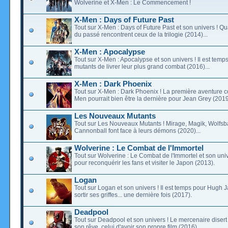
Wolverine et X-Men : Le Commencement !
X-Men : Days of Future Past
Tout sur X-Men : Days of Future Past et son univers ! 
du passé rencontrent ceux de la trilogie (2014)...
X-Men : Apocalypse
Tout sur X-Men : Apocalypse et son univers ! Il est temp
mutants de livrer leur plus grand combat (2016)...
X-Men : Dark Phoenix
Tout sur X-Men : Dark Phoenix ! La première aventure 
Men pourrait bien être la dernière pour Jean Grey (2019)
Les Nouveaux Mutants
Tout sur Les Nouveaux Mutants ! Mirage, Magik, Wolfsb
Cannonball font face à leurs démons (2020)...
Wolverine : Le Combat de l'Immortel
Tout sur Wolverine : Le Combat de l'Immortel et son univ
pour reconquérir les fans et visiter le Japon (2013).
Logan
Tout sur Logan et son univers ! Il est temps pour Hugh
sortir ses griffes... une dernière fois (2017).
Deadpool
Tout sur Deadpool et son univers ! Le mercenaire disert 
son rêve, celui d'avoir son propre film (2016)...