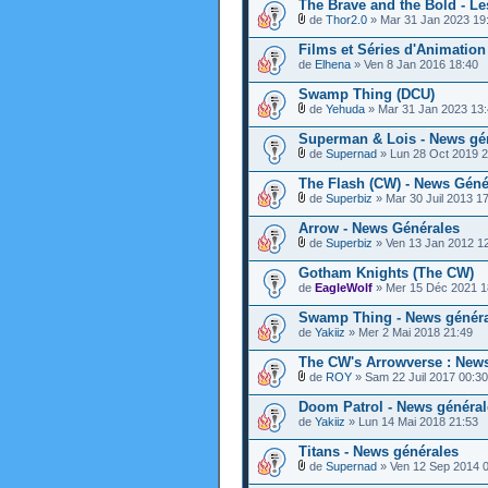
The Brave and the Bold - L
de
Thor2.0
» Mar 31 Jan 2023 19
Films et Séries d'Animation
de
Elhena
» Ven 8 Jan 2016 18:40
Swamp Thing (DCU)
de
Yehuda
» Mar 31 Jan 2023 13
Superman & Lois - News gé
de
Supernad
» Lun 28 Oct 2019 2
The Flash (CW) - News Géné
de
Superbiz
» Mar 30 Juil 2013 1
Arrow - News Générales
de
Superbiz
» Ven 13 Jan 2012 1
Gotham Knights (The CW)
de
EagleWolf
» Mer 15 Déc 2021 1
Swamp Thing - News génér
de
Yakiiz
» Mer 2 Mai 2018 21:49
The CW's Arrowverse : New
de
ROY
» Sam 22 Juil 2017 00:30
Doom Patrol - News général
de
Yakiiz
» Lun 14 Mai 2018 21:53
Titans - News générales
de
Supernad
» Ven 12 Sep 2014 