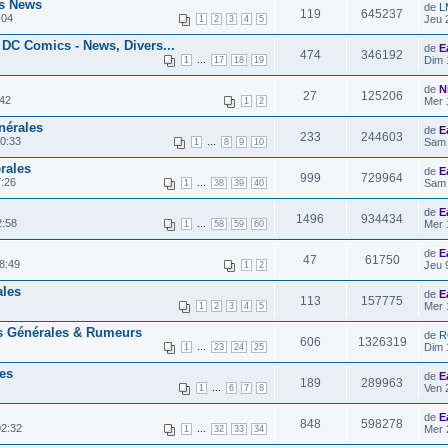
es News
de
L
119
645237
:04
Jeu 
1
2
3
4
5
 DC Comics - News, Divers...
de
E
474
346192
...
Dim 
1
17
18
19
de
N
27
125206
:42
Mer 
1
2
nérales
de
E
233
244603
0:33
...
Sam 
1
8
9
10
rales
de
E
999
729964
7:26
...
Sam 
1
38
39
40
de
E
1496
934434
2:58
...
Mer 
1
58
59
60
de
E
47
61750
8:49
Jeu 
1
2
ales
de
E
113
157775
Mer 
1
2
3
4
5
s Générales & Rumeurs
de
R
606
1326319
...
Dim 
1
23
24
25
es
de
E
189
289963
...
Ven 
1
6
7
8
de
E
848
598278
02:32
...
Mer 
1
32
33
34