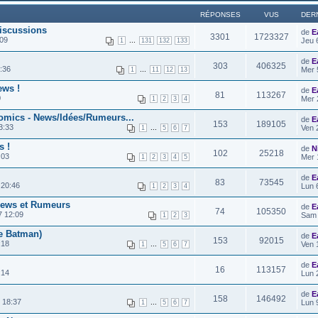
RÉPONSES
VUS
DER
iscussions
de
E
3301
1723327
:09
...
Jeu 
1
131
132
133
de
E
303
406325
:36
...
Mer 
1
11
12
13
ews !
de
E
81
113267
0
Mer 
1
2
3
4
omics - News/Idées/Rumeurs...
de
E
153
189105
3:33
...
Ven 
1
5
6
7
s !
de
N
102
25218
:03
Mer 
1
2
3
4
5
de
E
83
73545
 20:46
Lun 
1
2
3
4
 News et Rumeurs
de
E
74
105350
7 12:09
Sam 
1
2
3
e Batman)
de
E
153
92015
:18
...
Ven 
1
5
6
7
de
E
16
113157
:14
Lun 
de
E
158
146492
 18:37
...
Lun 
1
5
6
7