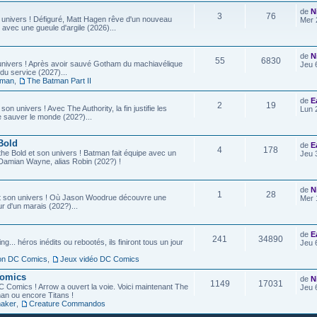
de
N
3
76
 univers ! Défiguré, Matt Hagen rêve d'un nouveau
Mer 
 avec une gueule d'argile (2026)...
de
N
55
6830
univers ! Après avoir sauvé Gotham du machiavélique
Jeu 
u service (2027)...
tman
,
The Batman Part II
de
E
2
19
son univers ! Avec The Authority, la fin justifie les
Lun 
e sauver le monde (202?)...
Bold
de
E
4
178
he Bold et son univers ! Batman fait équipe avec un
Jeu 
ls, Damian Wayne, alias Robin (202?) !
de
N
1
28
t son univers ! Où Jason Woodrue découvre une
Mer 
r d'un marais (202?)...
de
E
241
34890
g... héros inédits ou rebootés, ils finiront tous un jour
Jeu 
ion DC Comics
,
Jeux vidéo DC Comics
Comics
de
N
1149
17031
C Comics ! Arrow a ouvert la voie. Voici maintenant The
Jeu 
an ou encore Titans !
aker
,
Creature Commandos