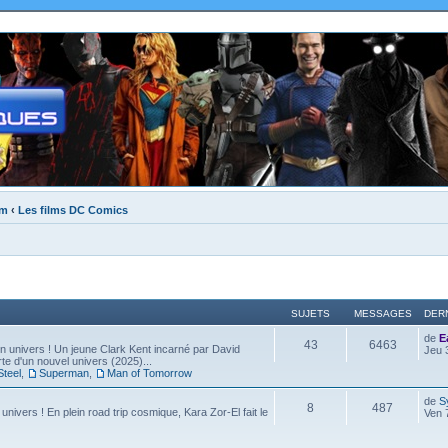
um
‹
Les films DC Comics
SUJETS
MESSAGES
DER
de
E
43
6463
 univers ! Un jeune Clark Kent incarné par David
Jeu 
e d'un nouvel univers (2025)...
Steel
,
Superman
,
Man of Tomorrow
de
S
8
487
 univers ! En plein road trip cosmique, Kara Zor-El fait le
Ven 