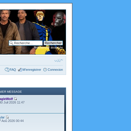
Recherche avancée
FAQ
M’enregistrer
Connexion
NIER MESSAGE
agleWolf
30 Juil 2026 11:47
ylar
7 Aoû 2026 00:44