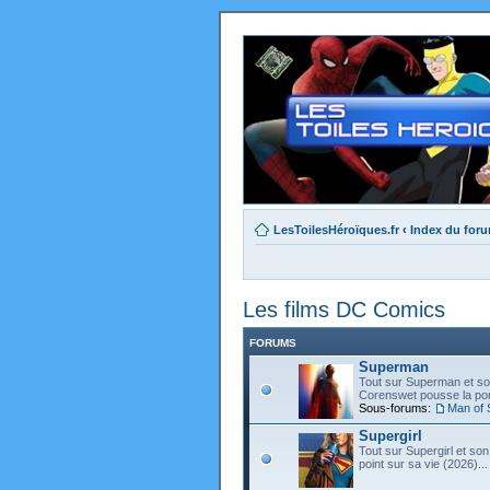
LesToilesHéroïques.fr
‹
Index du for
Les films DC Comics
FORUMS
Superman
Tout sur Superman et son
Corenswet pousse la port
Sous-forums:
Man of 
Supergirl
Tout sur Supergirl et son
point sur sa vie (2026)...