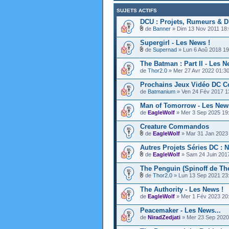
SUJETS ACTIFS
DCU : Projets, Rumeurs & D
de
Banner
» Dim 13 Nov 2011 18
Supergirl - Les News !
de
Supernad
» Lun 6 Aoû 2018 19
The Batman : Part II - Les N
de
Thor2.0
» Mer 27 Avr 2022 01:3
Prochains Jeux Vidéo DC C
de
Batmanium
» Ven 24 Fév 2017 1
Man of Tomorrow - Les New
de
EagleWolf
» Mer 3 Sep 2025 19
Creature Commandos
de
EagleWolf
» Mar 31 Jan 2023
Autres Projets Séries DC :
de
EagleWolf
» Sam 24 Juin 201
The Penguin (Spinoff de Th
de
Thor2.0
» Lun 13 Sep 2021 23
The Authority - Les News !
de
EagleWolf
» Mer 1 Fév 2023 20
Peacemaker - Les News...
de
NiradZedjati
» Mer 23 Sep 2020