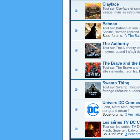
Clayface
Tout sur Clayface et son
visage, mais se retrouve
Batman
Tout sur Batman et son 
Sphinx, Batman reprend d
Sous-forums:
The Ba
The Authority
Tout sur The Authority et 
moyens quand il s'agit d
The Brave and the 
Tout sur The Brave and t
allié inattendu... son fi
Swamp Thing
Tout sur Swamp Thing e
étrange créature au coeu
Univers DC Comics
Lobo, Metal Men, Nightwin
sur grand écran !
Sous-forums:
Animat
Les séries TV DC 
Tout sur les séries TV D
Flash, Supergirl, Batwom
Sous-forums:
Peacem