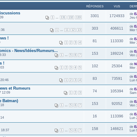
RÉPONSES
VUS
DER
iscussions
de
E
3301
1724933
:09
...
Jeu 
1
131
132
133
de
E
303
406611
:36
...
Mer 
1
11
12
13
ews !
de
E
81
113330
0
Mer 
1
2
3
4
omics - News/Idées/Rumeurs...
de
E
153
189224
3:33
...
Ven 
1
5
6
7
s !
de
N
102
25304
:03
Mer 
1
2
3
4
5
de
E
83
73591
 20:46
Lun 
1
2
3
4
 News et Rumeurs
de
E
74
105394
7 12:09
Sam 
1
2
3
e Batman)
de
E
153
92052
:18
...
Ven 
1
5
6
7
de
E
16
113396
:14
Lun 
de
E
158
146621
 18:37
...
Lun 
1
5
6
7