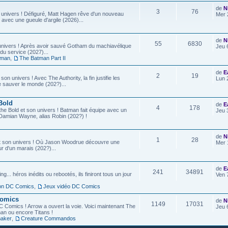
de
N
3
76
 univers ! Défiguré, Matt Hagen rêve d'un nouveau
Mer 
 avec une gueule d'argile (2026)...
de
N
55
6830
univers ! Après avoir sauvé Gotham du machiavélique
Jeu 
u service (2027)...
tman
,
The Batman Part II
de
E
2
19
son univers ! Avec The Authority, la fin justifie les
Lun 
e sauver le monde (202?)...
Bold
de
E
4
178
he Bold et son univers ! Batman fait équipe avec un
Jeu 
ls, Damian Wayne, alias Robin (202?) !
de
N
1
28
t son univers ! Où Jason Woodrue découvre une
Mer 
r d'un marais (202?)...
de
E
241
34891
g... héros inédits ou rebootés, ils finiront tous un jour
Ven 
ion DC Comics
,
Jeux vidéo DC Comics
Comics
de
N
1149
17031
C Comics ! Arrow a ouvert la voie. Voici maintenant The
Jeu 
an ou encore Titans !
aker
,
Creature Commandos