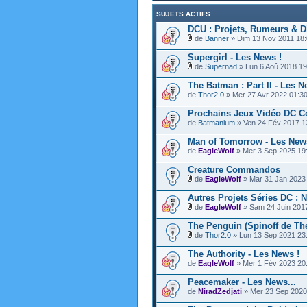
SUJETS ACTIFS
DCU : Projets, Rumeurs & D
de
Banner
» Dim 13 Nov 2011 18
Supergirl - Les News !
de
Supernad
» Lun 6 Aoû 2018 19
The Batman : Part II - Les N
de
Thor2.0
» Mer 27 Avr 2022 01:3
Prochains Jeux Vidéo DC C
de
Batmanium
» Ven 24 Fév 2017 1
Man of Tomorrow - Les New
de
EagleWolf
» Mer 3 Sep 2025 19
Creature Commandos
de
EagleWolf
» Mar 31 Jan 2023
Autres Projets Séries DC :
de
EagleWolf
» Sam 24 Juin 201
The Penguin (Spinoff de Th
de
Thor2.0
» Lun 13 Sep 2021 23
The Authority - Les News !
de
EagleWolf
» Mer 1 Fév 2023 20
Peacemaker - Les News...
de
NiradZedjati
» Mer 23 Sep 2020