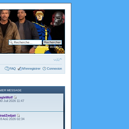
Recherche avancée
FAQ
M’enregistrer
Connexion
NIER MESSAGE
agleWolf
30 Juil 2026 11:47
iradZedjati
8 Aoû 2026 02:34