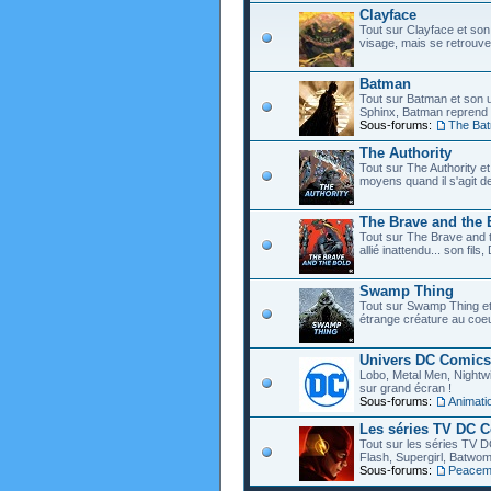
Clayface
Tout sur Clayface et son
visage, mais se retrouve
Batman
Tout sur Batman et son 
Sphinx, Batman reprend d
Sous-forums:
The Ba
The Authority
Tout sur The Authority et 
moyens quand il s'agit d
The Brave and the 
Tout sur The Brave and t
allié inattendu... son fi
Swamp Thing
Tout sur Swamp Thing e
étrange créature au coeu
Univers DC Comics
Lobo, Metal Men, Nightwin
sur grand écran !
Sous-forums:
Animat
Les séries TV DC 
Tout sur les séries TV D
Flash, Supergirl, Batwom
Sous-forums:
Peacem