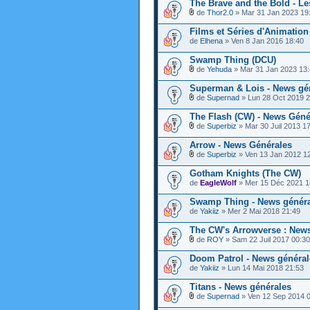
The Brave and the Bold - L
de
Thor2.0
» Mar 31 Jan 2023 19
Films et Séries d'Animation
de
Elhena
» Ven 8 Jan 2016 18:40
Swamp Thing (DCU)
de
Yehuda
» Mar 31 Jan 2023 13
Superman & Lois - News gé
de
Supernad
» Lun 28 Oct 2019 2
The Flash (CW) - News Géné
de
Superbiz
» Mar 30 Juil 2013 1
Arrow - News Générales
de
Superbiz
» Ven 13 Jan 2012 1
Gotham Knights (The CW)
de
EagleWolf
» Mer 15 Déc 2021 1
Swamp Thing - News génér
de
Yakiiz
» Mer 2 Mai 2018 21:49
The CW's Arrowverse : New
de
ROY
» Sam 22 Juil 2017 00:30
Doom Patrol - News général
de
Yakiiz
» Lun 14 Mai 2018 21:53
Titans - News générales
de
Supernad
» Ven 12 Sep 2014 