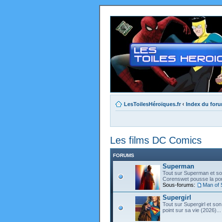
LesToilesHéroïques.fr
‹
Index du for
Les films DC Comics
FORUMS
Superman
Tout sur Superman et son
Corenswet pousse la port
Sous-forums:
Man of 
Supergirl
Tout sur Supergirl et son
point sur sa vie (2026)...