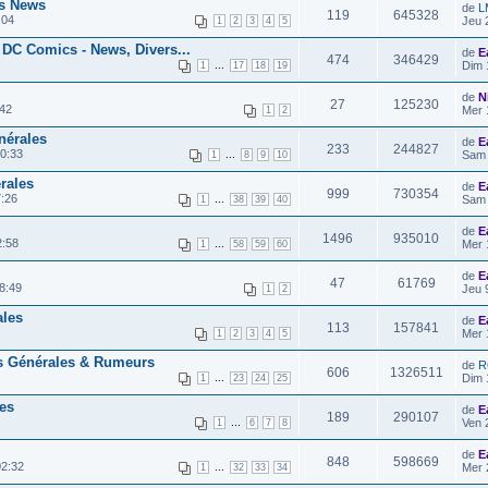
es News
de
L
119
645328
:04
Jeu 
1
2
3
4
5
 DC Comics - News, Divers...
de
E
474
346429
...
Dim 
1
17
18
19
de
N
27
125230
:42
Mer 
1
2
nérales
de
E
233
244827
0:33
...
Sam 
1
8
9
10
rales
de
E
999
730354
7:26
...
Sam 
1
38
39
40
de
E
1496
935010
2:58
...
Mer 
1
58
59
60
de
E
47
61769
8:49
Jeu 
1
2
ales
de
E
113
157841
Mer 
1
2
3
4
5
s Générales & Rumeurs
de
R
606
1326511
...
Dim 
1
23
24
25
es
de
E
189
290107
...
Ven 
1
6
7
8
de
E
848
598669
02:32
...
Mer 
1
32
33
34