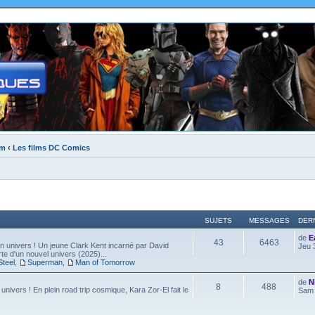
um
‹
Les films DC Comics
SUJETS
MESSAGES
DER
de
E
43
6463
 univers ! Un jeune Clark Kent incarné par David
Jeu 
e d'un nouvel univers (2025)...
Steel
,
Superman
,
Man of Tomorrow
de
N
8
488
 univers ! En plein road trip cosmique, Kara Zor-El fait le
Sam 