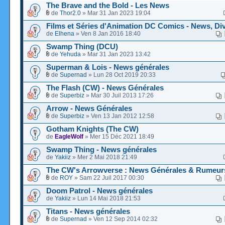
The Brave and the Bold - Les News
de
Thor2.0
» Mar 31 Jan 2023 19:04
Films et Séries d'Animation DC Comics - News, Div
de
Elhena
» Ven 8 Jan 2016 18:40
Swamp Thing (DCU)
de
Yehuda
» Mar 31 Jan 2023 13:42
Superman & Lois - News générales
de
Supernad
» Lun 28 Oct 2019 20:33
The Flash (CW) - News Générales
de
Superbiz
» Mar 30 Juil 2013 17:26
Arrow - News Générales
de
Superbiz
» Ven 13 Jan 2012 12:58
Gotham Knights (The CW)
de
EagleWolf
» Mer 15 Déc 2021 18:49
Swamp Thing - News générales
de
Yakiiz
» Mer 2 Mai 2018 21:49
The CW's Arrowverse : News Générales & Rumeur
de
ROY
» Sam 22 Juil 2017 00:30
Doom Patrol - News générales
de
Yakiiz
» Lun 14 Mai 2018 21:53
Titans - News générales
de
Supernad
» Ven 12 Sep 2014 02:32