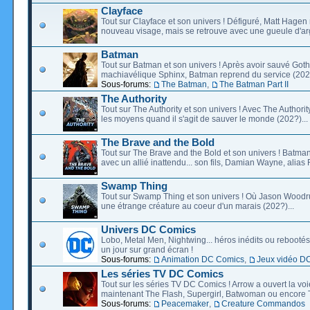
Clayface
Tout sur Clayface et son univers ! Défiguré, Matt Hagen
nouveau visage, mais se retrouve avec une gueule d'arg
Batman
Tout sur Batman et son univers ! Après avoir sauvé Go
machiavélique Sphinx, Batman reprend du service (2027
Sous-forums:
The Batman
,
The Batman Part II
The Authority
Tout sur The Authority et son univers ! Avec The Authority, 
les moyens quand il s'agit de sauver le monde (202?)...
The Brave and the Bold
Tout sur The Brave and the Bold et son univers ! Batman
avec un allié inattendu... son fils, Damian Wayne, alias 
Swamp Thing
Tout sur Swamp Thing et son univers ! Où Jason Wood
une étrange créature au coeur d'un marais (202?)...
Univers DC Comics
Lobo, Metal Men, Nightwing... héros inédits ou rebootés, 
un jour sur grand écran !
Sous-forums:
Animation DC Comics
,
Jeux vidéo D
Les séries TV DC Comics
Tout sur les séries TV DC Comics ! Arrow a ouvert la voie
maintenant The Flash, Supergirl, Batwoman ou encore T
Sous-forums:
Peacemaker
,
Creature Commandos