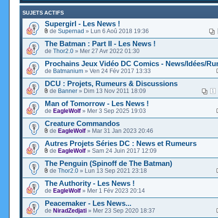
SUJETS ACTIFS
Supergirl - Les News !
de
Supernad
» Lun 6 Aoû 2018 19:36
The Batman : Part II - Les News !
de
Thor2.0
» Mer 27 Avr 2022 01:30
Prochains Jeux Vidéo DC Comics - News/Idées/Rum
de
Batmanium
» Ven 24 Fév 2017 13:33
DCU : Projets, Rumeurs & Discussions
de
Banner
» Dim 13 Nov 2011 18:09
1
Man of Tomorrow - Les News !
de
EagleWolf
» Mer 3 Sep 2025 19:03
Creature Commandos
de
EagleWolf
» Mar 31 Jan 2023 20:46
Autres Projets Séries DC : News et Rumeurs
de
EagleWolf
» Sam 24 Juin 2017 12:09
The Penguin (Spinoff de The Batman)
de
Thor2.0
» Lun 13 Sep 2021 23:18
The Authority - Les News !
de
EagleWolf
» Mer 1 Fév 2023 20:14
Peacemaker - Les News...
de
NiradZedjati
» Mer 23 Sep 2020 18:37