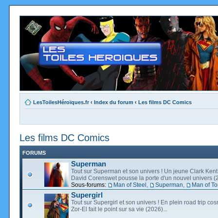
LesToilesHéroïques.fr
‹
Index du forum
‹
Les films DC Comics
Les films DC Comics
FORUMS
Superman
Tout sur Superman et son univers ! Un jeune Clark Kent
David Corenswet pousse la porte d'un nouvel univers (2
Sous-forums:
Man of Steel
,
Superman
,
Man of T
Supergirl
Tout sur Supergirl et son univers ! En plein road trip co
Zor-El fait le point sur sa vie (2026)...