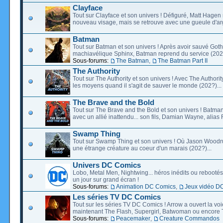
Clayface
Tout sur Clayface et son univers ! Défiguré, Matt Hagen
nouveau visage, mais se retrouve avec une gueule d'arg
Batman
Tout sur Batman et son univers ! Après avoir sauvé Go
machiavélique Sphinx, Batman reprend du service (2027
Sous-forums:
The Batman
,
The Batman Part II
The Authority
Tout sur The Authority et son univers ! Avec The Authority, 
les moyens quand il s'agit de sauver le monde (202?)...
The Brave and the Bold
Tout sur The Brave and the Bold et son univers ! Batman
avec un allié inattendu... son fils, Damian Wayne, alias 
Swamp Thing
Tout sur Swamp Thing et son univers ! Où Jason Wood
une étrange créature au coeur d'un marais (202?)...
Univers DC Comics
Lobo, Metal Men, Nightwing... héros inédits ou rebootés, 
un jour sur grand écran !
Sous-forums:
Animation DC Comics
,
Jeux vidéo D
Les séries TV DC Comics
Tout sur les séries TV DC Comics ! Arrow a ouvert la voie
maintenant The Flash, Supergirl, Batwoman ou encore T
Sous-forums:
Peacemaker
,
Creature Commandos