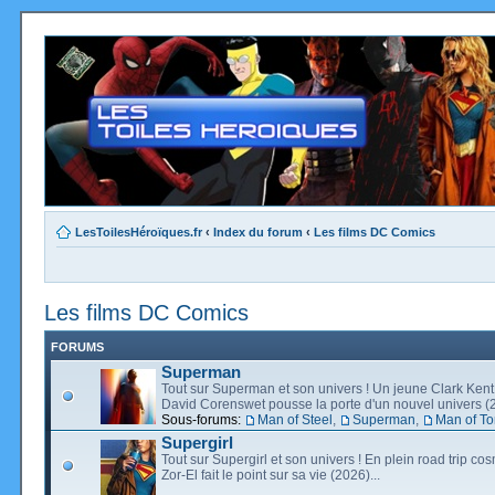
LesToilesHéroïques.fr
‹
Index du forum
‹
Les films DC Comics
Les films DC Comics
FORUMS
Superman
Tout sur Superman et son univers ! Un jeune Clark Kent
David Corenswet pousse la porte d'un nouvel univers (2
Sous-forums:
Man of Steel
,
Superman
,
Man of T
Supergirl
Tout sur Supergirl et son univers ! En plein road trip co
Zor-El fait le point sur sa vie (2026)...