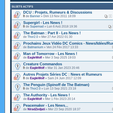
SUJETS ACTIFS
DCU : Projets, Rumeurs & Discussions
de
Banner
» Dim 13 Nov 2011 18:09
1
Supergirl - Les News !
de
Supernad
» Lun 6 Aoû 2018 19:36
The Batman : Part II - Les News !
de
Thor2.0
» Mer 27 Avr 2022 01:30
Prochains Jeux Vidéo DC Comics - News/Idées/Rum
de
Batmanium
» Ven 24 Fév 2017 13:33
Man of Tomorrow - Les News !
de
EagleWolf
» Mer 3 Sep 2025 19:03
Creature Commandos
de
EagleWolf
» Mar 31 Jan 2023 20:46
Autres Projets Séries DC : News et Rumeurs
de
EagleWolf
» Sam 24 Juin 2017 12:09
The Penguin (Spinoff de The Batman)
de
Thor2.0
» Lun 13 Sep 2021 23:18
The Authority - Les News !
de
EagleWolf
» Mer 1 Fév 2023 20:14
Peacemaker - Les News...
de
NiradZedjati
» Mer 23 Sep 2020 18:37