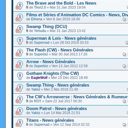
The Brave and the Bold - Les News
de
Thor2.0
» Mar 31 Jan 2023 19:04
Films et Séries d'Animation DC Comics - News, Div
de
Elhena
» Ven 8 Jan 2016 18:40
Swamp Thing (DCU)
de
Yehuda
» Mar 31 Jan 2023 13:42
Superman & Lois - News générales
de
Supernad
» Lun 28 Oct 2019 20:33
The Flash (CW) - News Générales
de
Superbiz
» Mar 30 Juil 2013 17:26
Arrow - News Générales
de
Superbiz
» Ven 13 Jan 2012 12:58
Gotham Knights (The CW)
de
EagleWolf
» Mer 15 Déc 2021 18:49
Swamp Thing - News générales
de
Yakiiz
» Mer 2 Mai 2018 21:49
The CW's Arrowverse : News Générales & Rumeur
de
ROY
» Sam 22 Juil 2017 00:30
Doom Patrol - News générales
de
Yakiiz
» Lun 14 Mai 2018 21:53
Titans - News générales
de
Supernad
» Ven 12 Sep 2014 02:32