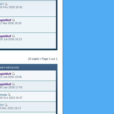
OY
10 Fév 2025 20:42
agleWolf
2 Mai 2026 18:26
agleWolf
29 Juil 2026 18:13
10 sujets • Page
1
sur
1
NIER MESSAGE
agleWolf
23 Juil 2026 19:06
agleWolf
30 Jan 2026 17:43
ehuda
29 Oct 2023 19:47
OY
9 Déc 2022 16:17