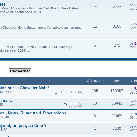
ses
de
R
19
2736
Rises ! Après le brillant The Dark Knight, l'ère Batman
Lun 
achève en apothéose (2012)...
de
E
12
3160
n Chevalier Noir débutant mène l'enquête dans les rues
Sam 
de
E
5
271
t II ! Après avoir sauvé Gotham du machiavélique
Mer 
u service (2025)...
RÉPONSES
VUS
DER
ion sur le Chevalier Noir !
de
E
185
153957
4 02:39
...
Jeu 
1
6
7
8
atman...
de
E
58
66043
35
Ven 
1
2
3
ies - News, Rumeurs & Discussions
de
Y
6
11089
 16:40
Dim 
yond, un jour, au Ciné ?!
de
R
1
5162
15:32
Ven 