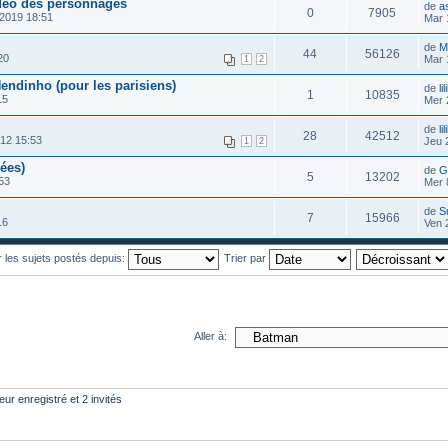
idéo des personnages
de
a
0
7905
2019 18:51
Mar 
de
M
44
56126
20
Mar 
1
2
endinho (pour les parisiens)
de
lil
1
10835
15
Mer 
de
lil
28
42512
12 15:53
Jeu 
1
2
ées)
de
G
5
13202
53
Mer 
de
S
7
15966
16
Ven 
r les sujets postés depuis:
Trier par
Aller à:
eur enregistré et 2 invités