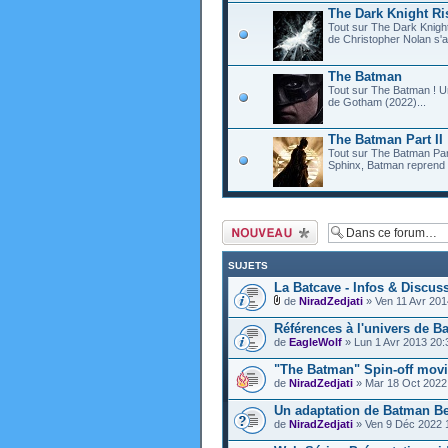
The Dark Knight Ri
Tout sur The Dark Knight 
de Christopher Nolan s'
The Batman
Tout sur The Batman ! U
de Gotham (2022)...
The Batman Part II
Tout sur The Batman Par
Sphinx, Batman reprend d
Ecrire un nouveau
sujet
SUJETS
La Batcave - Infos & Discuss
de
NiradZedjati
» Ven 11 Avr 201
Références à l'univers de B
de
EagleWolf
» Lun 1 Avr 2013 20:
"The Batman" Spin-off mov
de
NiradZedjati
» Mar 18 Oct 2022
Un adaptation de Batman Be
de
NiradZedjati
» Ven 9 Déc 2022 