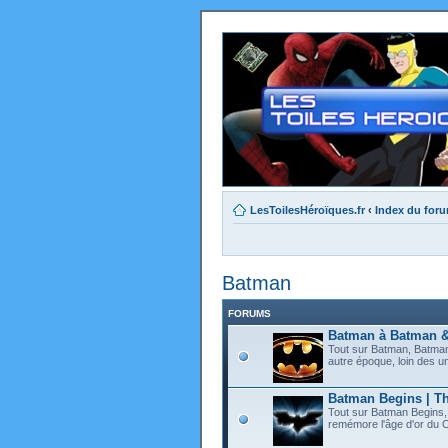
LesToilesHéroïques.fr
‹
Index du for
Batman
FORUMS
Batman à Batman 
Tout sur Batman, Batman
autre époque, loin des un
Batman Begins | Th
Tout sur Batman Begins, 
remémore l'âge d'or du Ch