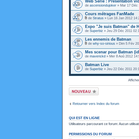
Web Série : Présentation v
de
ascensiondujoker
» Mar 17 Déc 
Cours métrages FanMade
de
Stratus
» Lun 16 Jan 2012 14:
Expo "Je suis Batman" de H
de
Superbiz
» Jeu 29 Déc 2011 02:
Les ennemis de Batman
de
why-so-sirious
» Dim 5 Fév 20
Mes scenar pour Batman (id
de
maverickd
» Mer 8 Aoû 2012 14:
Batman Live
de
Superbiz
» Jeu 22 Déc 2011 20:
Affiche
Ecrire un nouveau
sujet
Retourner vers Index du forum
QUI EST EN LIGNE
Utilisateurs parcourant ce forum: Aucun utilisat
PERMISSIONS DU FORUM