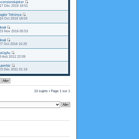
scensiondujoker
17 Déc 2019 18:51
aglor Telrúnya
15 Oct 2019 18:03
ilinali
23 Nov 2016 05:53
ilinali
27 Oct 2016 10:25
aUgAu
8 Aoû 2012 22:09
uperbiz
23 Déc 2011 01:19
10 sujets • Page
1
sur
1