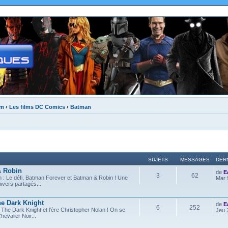
um
‹
Les films DC Comics
‹
Batman
SUJETS
MESSAGES
DER
& Robin
de
E
3
62
 : Le défi, Batman Forever et Batman & Robin ! Une
Mar 
ivers partagés...
e Dark Knight
de
E
6
252
The Dark Knight et l'ère Christopher Nolan ! On se
Jeu 
evalier Noir...