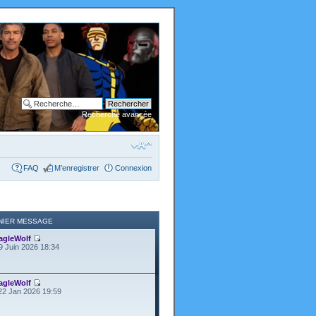
Recherche avancée
FAQ
M’enregistrer
Connexion
NIER MESSAGE
agleWolf
9 Juin 2026 18:34
agleWolf
22 Jan 2026 19:59