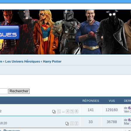
um
‹
Les Univers Héroïques
‹
Harry Potter
RÉPONSES
VUS
DER
de
E
141
129160
2
...
Ven 
1
4
5
6
de
E
33
36788
18:20
Mar 
1
2