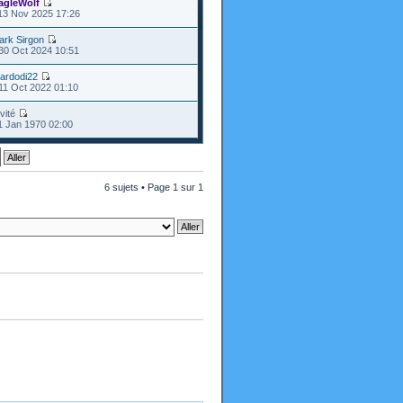
agleWolf
13 Nov 2025 17:26
ark Sirgon
30 Oct 2024 10:51
ardodi22
11 Oct 2022 01:10
nvité
1 Jan 1970 02:00
6 sujets • Page
1
sur
1