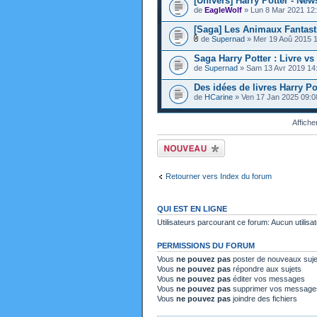
[Univers] Harry Potter - New
de
EagleWolf
» Lun 8 Mar 2021 12
[Saga] Les Animaux Fantasti
de
Supernad
» Mer 19 Aoû 2015 
Saga Harry Potter : Livre vs
de
Supernad
» Sam 13 Avr 2019 14
Des idées de livres Harry Pot
de
HCarine
» Ven 17 Jan 2025 09:0
Affiche
Ecrire un nouveau
sujet
Retourner vers Index du forum
QUI EST EN LIGNE
Utilisateurs parcourant ce forum: Aucun utilisat
PERMISSIONS DU FORUM
Vous
ne pouvez pas
poster de nouveaux suje
Vous
ne pouvez pas
répondre aux sujets
Vous
ne pouvez pas
éditer vos messages
Vous
ne pouvez pas
supprimer vos message
Vous
ne pouvez pas
joindre des fichiers