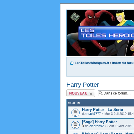
LesToilesHéroïques.fr
‹
Index du for
Harry Potter
Ecrire un nouveau
sujet
SUJETS
Harry Potter - La Série
de
math7777
» Mer 3 Juil 2019 15:4
[Saga] Harry Potter
de
ciceron92
» Sam 13 Avr 2019 