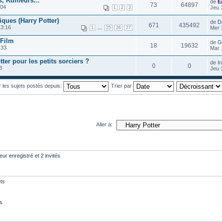
s, Rumeurs...
de
E
73
64897
:04
Jeu 
1
2
3
ques (Harry Potter)
de
D
671
435492
13:16
...
Mer 
1
25
26
27
 Film
de
G
18
19632
:33
Mar 
ter pour les petits sorciers ?
de I
0
0
8
Jeu 
r les sujets postés depuis:
Trier par
Aller à:
eur enregistré et 2 invités
ts
s