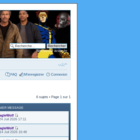
Recherche avancée
FAQ
M’enregistrer
Connexion
6 sujets • Page
1
sur
1
NIER MESSAGE
agleWolf
24 Juil 2026 17:11
agleWolf
14 Juil 2026 16:48