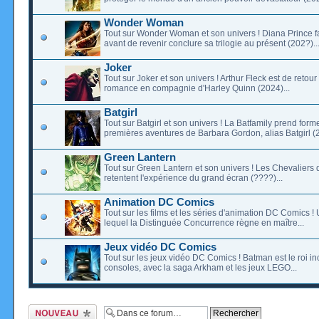
Wonder Woman
Tout sur Wonder Woman et son univers ! Diana Prince f
avant de revenir conclure sa trilogie au présent (202?)..
Joker
Tout sur Joker et son univers ! Arthur Fleck est de retour
romance en compagnie d'Harley Quinn (2024)...
Batgirl
Tout sur Batgirl et son univers ! La Batfamily prend form
premières aventures de Barbara Gordon, alias Batgirl (2
Green Lantern
Tout sur Green Lantern et son univers ! Les Chevaliers
retentent l'expérience du grand écran (????)...
Animation DC Comics
Tout sur les films et les séries d'animation DC Comics !
lequel la Distinguée Concurrence règne en maître...
Jeux vidéo DC Comics
Tout sur les jeux vidéo DC Comics ! Batman est le roi i
consoles, avec la saga Arkham et les jeux LEGO...
Ecrire un nouveau
sujet