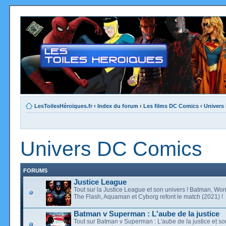
LesToilesHéroïques.fr
‹
Index du forum
‹
Les films DC Comics
‹
Univers
Univers DC Comics
FORUMS
Justice League
Tout sur la Justice League et son univers ! Batman, W
The Flash, Aquaman et Cyborg refont le match (2021) !
Batman v Superman : L'aube de la justice
Tout sur Batman v Superman : L'aube de la justice et so