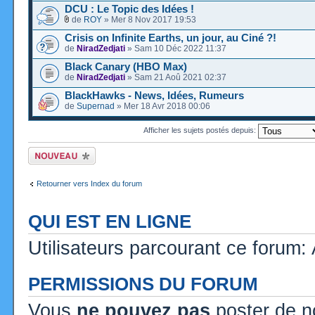
DCU : Le Topic des Idées !
de
ROY
» Mer 8 Nov 2017 19:53
Crisis on Infinite Earths, un jour, au Ciné ?!
de
NiradZedjati
» Sam 10 Déc 2022 11:37
Black Canary (HBO Max)
de
NiradZedjati
» Sam 21 Aoû 2021 02:37
BlackHawks - News, Idées, Rumeurs
de
Supernad
» Mer 18 Avr 2018 00:06
Afficher les sujets postés depuis:
Ecrire un nouveau
sujet
Retourner vers Index du forum
QUI EST EN LIGNE
Utilisateurs parcourant ce forum: 
PERMISSIONS DU FORUM
Vous
ne pouvez pas
poster de n