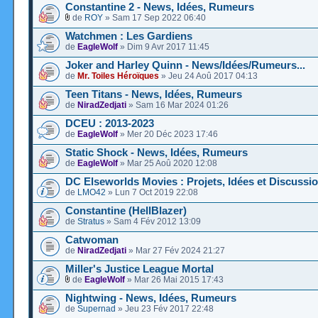
Constantine 2 - News, Idées, Rumeurs
de
ROY
» Sam 17 Sep 2022 06:40
Watchmen : Les Gardiens
de
EagleWolf
» Dim 9 Avr 2017 11:45
Joker and Harley Quinn - News/Idées/Rumeurs...
de
Mr. Toiles Héroïques
» Jeu 24 Aoû 2017 04:13
Teen Titans - News, Idées, Rumeurs
de
NiradZedjati
» Sam 16 Mar 2024 01:26
DCEU : 2013-2023
de
EagleWolf
» Mer 20 Déc 2023 17:46
Static Shock - News, Idées, Rumeurs
de
EagleWolf
» Mar 25 Aoû 2020 12:08
DC Elseworlds Movies : Projets, Idées et Discussi
de
LMO42
» Lun 7 Oct 2019 22:08
Constantine (HellBlazer)
de
Stratus
» Sam 4 Fév 2012 13:09
Catwoman
de
NiradZedjati
» Mar 27 Fév 2024 21:27
Miller's Justice League Mortal
de
EagleWolf
» Mar 26 Mai 2015 17:43
Nightwing - News, Idées, Rumeurs
de
Supernad
» Jeu 23 Fév 2017 22:48