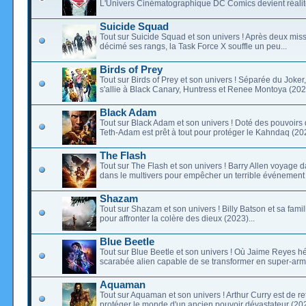
L'Univers Cinématographique DC Comics devient réalité
Suicide Squad
Tout sur Suicide Squad et son univers ! Après deux miss
décimé ses rangs, la Task Force X souffle un peu...
Birds of Prey
Tout sur Birds of Prey et son univers ! Séparée du Joker
s'allie à Black Canary, Huntress et Renee Montoya (2020
Black Adam
Tout sur Black Adam et son univers ! Doté des pouvoir
Teth-Adam est prêt à tout pour protéger le Kahndaq (202
The Flash
Tout sur The Flash et son univers ! Barry Allen voyage d
dans le multivers pour empêcher un terrible événement 
Shazam
Tout sur Shazam et son univers ! Billy Batson et sa famil
pour affronter la colère des dieux (2023)...
Blue Beetle
Tout sur Blue Beetle et son univers ! Où Jaime Reyes hé
scarabée alien capable de se transformer en super-armu
Aquaman
Tout sur Aquaman et son univers ! Arthur Curry est de re
protéger le monde d'un ancien pouvoir dévastateur (202