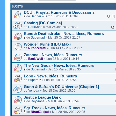
SUJETS
DCU : Projets, Rumeurs & Discussions
de
Banner
» Dim 13 Nov 2011 18:09
1
Casting [DC Comics]
de
DarkKane
» Mar 24 Jan 2012 20:23
Bane & Deathstroke - News, Idées, Rumeurs
de
Supernad
» Mer 25 Oct 2017 21:57
Wonder Twins (HBO Max)
de
NiradZedjati
» Lun 14 Fév 2022 23:27
Zatanna - News, Idées, Rumeurs
de
EagleWolf
» Lun 22 Mar 2021 19:16
The New Gods - News, Idées, Rumeurs
de
Supernad
» Jeu 15 Mar 2018 23:35
Lobo - News, Idées, Rumeurs
de
Superbiz
» Lun 16 Juil 2012 00:56
Gunn & Safran's DC Universe [Chapter 1]
de
Yehuda
» Jeu 15 Déc 2022 15:50
Justice League Dark
de
Deyvrone
» Mar 8 Jan 2013 08:54
Sgt. Rock - News, Idées, Rumeurs
de
NiradZedjati
» Mer 20 Nov 2024 22:05