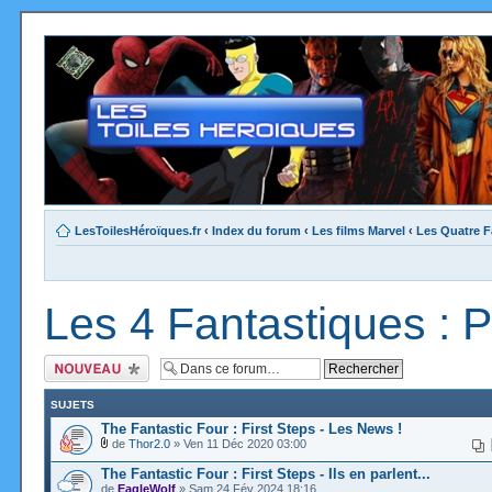
LesToilesHéroïques.fr
‹
Index du forum
‹
Les films Marvel
‹
Les Quatre F
Les 4 Fantastiques : 
Ecrire un nouveau
sujet
SUJETS
The Fantastic Four : First Steps - Les News !
de
Thor2.0
» Ven 11 Déc 2020 03:00
The Fantastic Four : First Steps - Ils en parlent...
de
EagleWolf
» Sam 24 Fév 2024 18:16