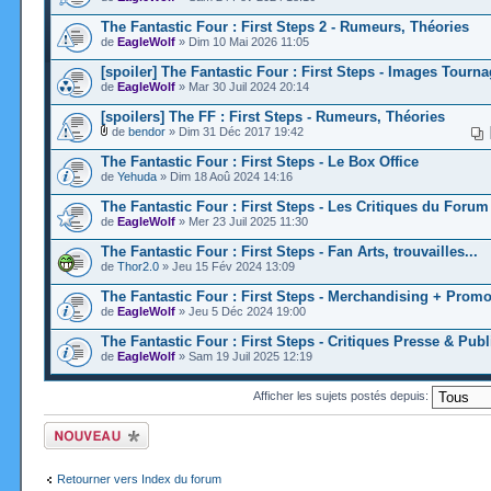
The Fantastic Four : First Steps 2 - Rumeurs, Théories
de
EagleWolf
» Dim 10 Mai 2026 11:05
[spoiler] The Fantastic Four : First Steps - Images Tourn
de
EagleWolf
» Mar 30 Juil 2024 20:14
[spoilers] The FF : First Steps - Rumeurs, Théories
de
bendor
» Dim 31 Déc 2017 19:42
The Fantastic Four : First Steps - Le Box Office
de
Yehuda
» Dim 18 Aoû 2024 14:16
The Fantastic Four : First Steps - Les Critiques du Forum 
de
EagleWolf
» Mer 23 Juil 2025 11:30
The Fantastic Four : First Steps - Fan Arts, trouvailles...
de
Thor2.0
» Jeu 15 Fév 2024 13:09
The Fantastic Four : First Steps - Merchandising + Promo
de
EagleWolf
» Jeu 5 Déc 2024 19:00
The Fantastic Four : First Steps - Critiques Presse & Publ
de
EagleWolf
» Sam 19 Juil 2025 12:19
Afficher les sujets postés depuis:
Ecrire un nouveau
sujet
Retourner vers Index du forum