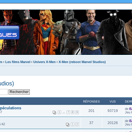
um
‹
Les films Marvel
‹
Univers X-Men
‹
X-Men (reboot Marvel Studios)
udios)
RÉPONSES
VUS
DER
péculations
de
E
201
93719
57
...
Jeu 
1
7
8
9
de
E
37
20126
5:42
Jeu 
1
2