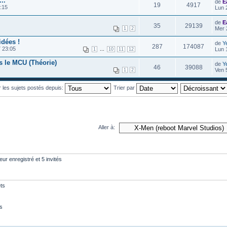
..
de
E
19
4917
:15
Lun 
de
E
35
29139
Mer 
1
2
idées !
de
Y
287
174087
 23:05
...
Lun 
1
10
11
12
 le MCU (Théorie)
de
Y
46
39088
Ven 
1
2
r les sujets postés depuis:
Trier par
Aller à:
eur enregistré et 5 invités
ts
s