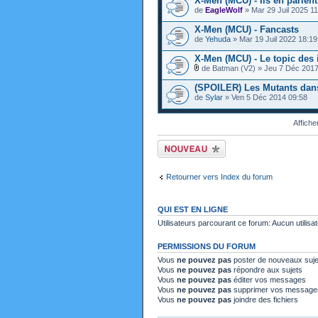
X-Men (MCU) - Ils en parlent.
de
EagleWolf
» Mar 29 Juil 2025 11
X-Men (MCU) - Fancasts
de
Yehuda
» Mar 19 Juil 2022 18:19
X-Men (MCU) - Le topic des 
de Batman (V2) » Jeu 7 Déc 2017
(SPOILER) Les Mutants dans
de
Sylar
» Ven 5 Déc 2014 09:58
Affiche
Ecrire un nouveau
sujet
Retourner vers Index du forum
QUI EST EN LIGNE
Utilisateurs parcourant ce forum: Aucun utilisat
PERMISSIONS DU FORUM
Vous
ne pouvez pas
poster de nouveaux suje
Vous
ne pouvez pas
répondre aux sujets
Vous
ne pouvez pas
éditer vos messages
Vous
ne pouvez pas
supprimer vos message
Vous
ne pouvez pas
joindre des fichiers