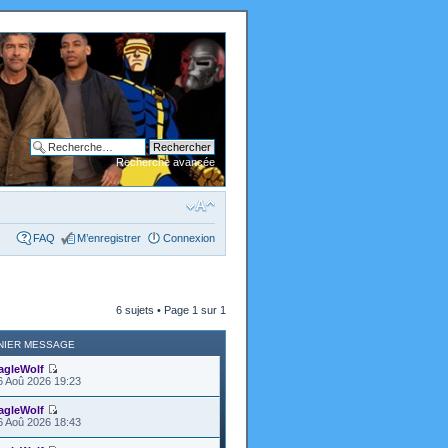
Recherche avancée
FAQ
M’enregistrer
Connexion
6 sujets • Page
1
sur
1
NIER MESSAGE
agleWolf
6 Aoû 2026 19:23
agleWolf
6 Aoû 2026 18:43