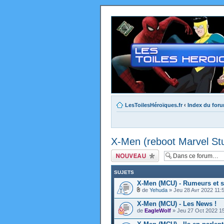
LesToilesHéroïques.fr
‹
Index du for
X-Men (reboot Marvel St
Ecrire un nouveau
sujet
SUJETS
X-Men (MCU) - Rumeurs et s
de
Yehuda
» Jeu 28 Avr 2022 11:
X-Men (MCU) - Les News !
de
EagleWolf
» Jeu 27 Oct 2022 1