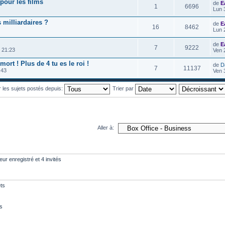
pour les films
de
E
1
6696
Lun 
 milliardaires ?
de
E
16
8462
Lun 
de
E
7
9222
 21:23
Ven 
ort ! Plus de 4 tu es le roi !
de
D
7
11137
:43
Ven 
r les sujets postés depuis:
Trier par
Aller à:
eur enregistré et 4 invités
ts
s