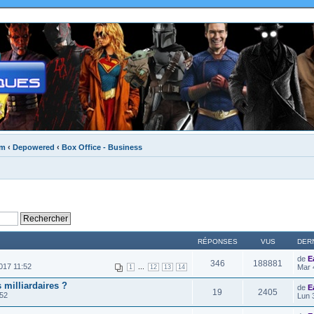
um
‹
Depowered
‹
Box Office - Business
RÉPONSES
VUS
DER
de
E
346
188881
017 11:52
...
Mar 
1
12
13
14
 milliardaires ?
de
E
19
2405
:52
Lun 