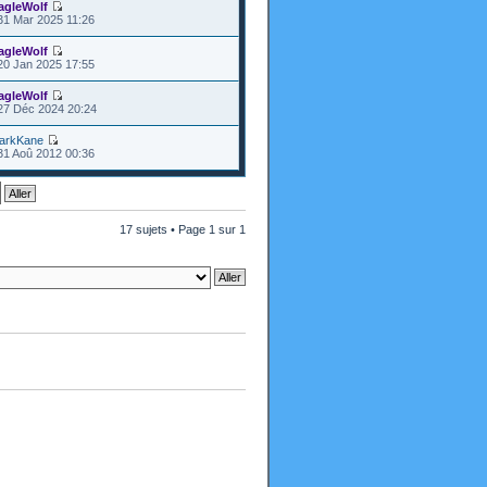
agleWolf
31 Mar 2025 11:26
agleWolf
20 Jan 2025 17:55
agleWolf
27 Déc 2024 20:24
arkKane
31 Aoû 2012 00:36
17 sujets • Page
1
sur
1