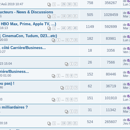
de
E
758
356267
 Aoû 2019 10:47
...
Lun 
1
29
30
31
ucteurs - News & Discussions
de
E
505
1028459
11
...
Mar 
1
19
20
21
, HBO Max, Prime, Apple TV, ...)
de
E
1149
592699
 16:13
...
Mar 
1
44
45
46
 CinemaCon, Tudum, D23...etc)
de
E
182
83981
20:03
...
Lun 
1
6
7
8
, côté Carrière/Business...
de
E
18
3356
0:27
Ven 
de
E
26
7566
23 15:04
Jeu 
1
2
riére/Business...
de
E
152
80446
20 01:00
...
Mer 
1
5
6
7
u pas) !
de
E
62
36719
46
Mer 
1
2
3
de
E
151
101910
33
...
Lun 
1
5
6
7
 milliardaires ?
de
E
31
11342
1
Mar 
1
2
de
E
524
265607
20:18
...
Jeu 
1
19
20
21