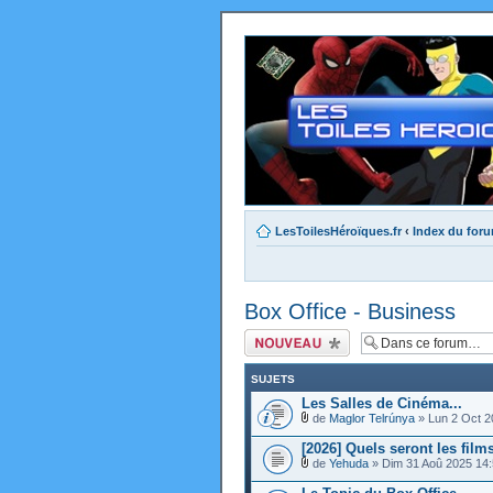
LesToilesHéroïques.fr
‹
Index du for
Box Office - Business
Ecrire un nouveau
sujet
SUJETS
Les Salles de Cinéma...
de
Maglor Telrúnya
» Lun 2 Oct 2
[2026] Quels seront les films
de
Yehuda
» Dim 31 Aoû 2025 14