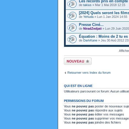
Les records pris en compte 
de
takius
» Mar 1 Mai 2018 12:15
[2024] Quels seront les films
de
Yehuda
» Lun 1 Jan 2024 14:55
Presse Ciné...
de
NiradZedjati
» Lun 29 Juin 2020
Équation : Moins de 2 tu es m
de
DarkKane
» Jeu 30 Aoû 2012 23
Affiche
Ecrire un nouveau
sujet
Retourner vers Index du forum
QUI EST EN LIGNE
Utilisateurs parcourant ce forum: Aucun utilisat
PERMISSIONS DU FORUM
Vous
ne pouvez pas
poster de nouveaux suje
Vous
ne pouvez pas
répondre aux sujets
Vous
ne pouvez pas
éditer vos messages
Vous
ne pouvez pas
supprimer vos message
Vous
ne pouvez pas
joindre des fichiers