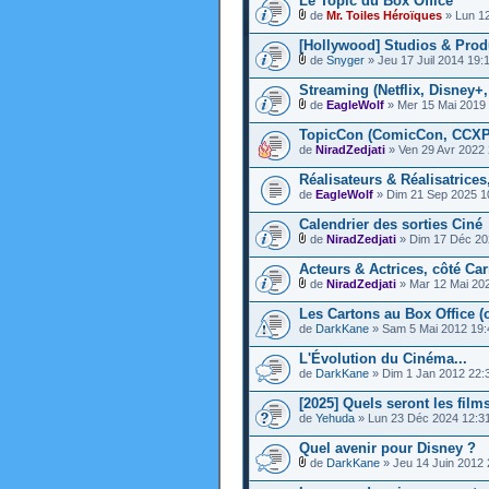
Le Topic du Box Office
de
Mr. Toiles Héroïques
» Lun 12
[Hollywood] Studios & Prod
de
Snyger
» Jeu 17 Juil 2014 19:
Streaming (Netflix, Disney+
de
EagleWolf
» Mer 15 Mai 2019
TopicCon (ComicCon, CCXP,
de
NiradZedjati
» Ven 29 Avr 2022 
Réalisateurs & Réalisatrices
de
EagleWolf
» Dim 21 Sep 2025 1
Calendrier des sorties Ciné
de
NiradZedjati
» Dim 17 Déc 20
Acteurs & Actrices, côté Car
de
NiradZedjati
» Mar 12 Mai 20
Les Cartons au Box Office (o
de
DarkKane
» Sam 5 Mai 2012 19:
L'Évolution du Cinéma...
de
DarkKane
» Dim 1 Jan 2012 22:
[2025] Quels seront les films
de
Yehuda
» Lun 23 Déc 2024 12:3
Quel avenir pour Disney ?
de
DarkKane
» Jeu 14 Juin 2012 