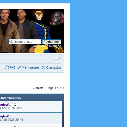
Recherche avancée
FAQ
M’enregistrer
Connexion
17 sujets • Page
1
sur
1
NIER MESSAGE
agleWolf
4 Aoû 2026 20:06
agleWolf
3 Aoû 2026 20:44