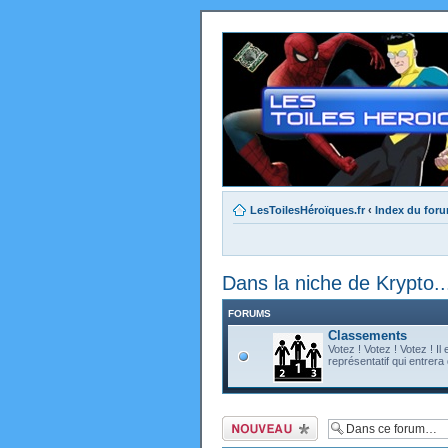
LesToilesHéroïques.fr
‹
Index du for
Dans la niche de Krypto..
FORUMS
Classements
Votez ! Votez ! Votez ! I
représentatif qui entrera d
Ecrire un nouveau
sujet