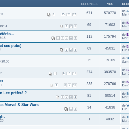
RÉPONSES
VUS
DER
de
A
671
570770
:11
...
Mer 
1
25
26
27
de
E
69
71603
19:51
Mar 
1
2
3
éférés...
de
E
112
175794
6:15
Mar 
1
2
3
4
5
et ses pubs)
de
E
69
45031
5
Lun 
1
2
3
de
2
15
19109
6 20:30
Sam 
de
E
274
383570
01
...
Lun 
1
9
10
11
rs
de
E
235
278766
51
...
Dim 
1
8
9
10
n Lee préféré ?
de
E
81
80514
Mer 
1
2
3
4
es Marvel & Star Wars
de
Y
34
41838
6
Lun 
1
2
ght
de
T
1
4032
:26
Mar 