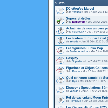
SUJETS
DC et/ou/vs Marvel
de
Yehuda
» Mar 17 Juin 2014 13
Supers et drôles
de
EagleWolf
» Jeu 28 Avr 2016 
Actualités de nos univers pr
de
visiorouxx
» Jeu 7 Fév 2013 1
Les trailers du Super Bowl (
de
Yehuda
» Jeu 31 Déc 2020 01:0
Les figurines Funko Pop
de
Soldier America
» Mar 5 Avr 201
Cosplay
de
Superbiz
» Lun 7 Mai 2012 18:
Figurines et Objets Collecto
de
Dunno
» Mar 17 Jan 2012 23:
Quel est votre caméo de Sta
de
Dyo
» Mar 24 Avr 2012 00:22
Disney+ : Spéculations Séri
de
Yehuda
» Jeu 25 Fév 2021 16:0
Réf de sac enfant Moon Kni
de
Perrine34
» Lun 22 Sep 2025 18
Les Oscars Héroïques 2025