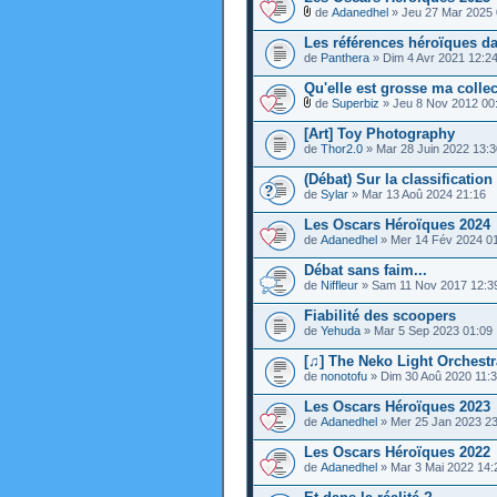
de
Adanedhel
» Jeu 27 Mar 2025 
Les références héroïques dan
de
Panthera
» Dim 4 Avr 2021 12:2
Qu'elle est grosse ma colle
de
Superbiz
» Jeu 8 Nov 2012 00
[Art] Toy Photography
de
Thor2.0
» Mar 28 Juin 2022 13:3
(Débat) Sur la classification
de
Sylar
» Mar 13 Aoû 2024 21:16
Les Oscars Héroïques 2024
de
Adanedhel
» Mer 14 Fév 2024 0
Débat sans faim...
de
Niffleur
» Sam 11 Nov 2017 12:3
Fiabilité des scoopers
de
Yehuda
» Mar 5 Sep 2023 01:09
[♫] The Neko Light Orchestr
de
nonotofu
» Dim 30 Aoû 2020 11:
Les Oscars Héroïques 2023
de
Adanedhel
» Mer 25 Jan 2023 23
Les Oscars Héroïques 2022
de
Adanedhel
» Mar 3 Mai 2022 14: