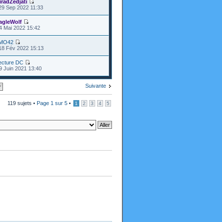
iradZedjati
29 Sep 2022 11:33
agleWolf
4 Mai 2022 15:42
MO42
18 Fév 2022 15:13
ecture DC
9 Juin 2021 13:40
Suivante
119 sujets •
Page
1
sur
5
•
1
2
3
4
5