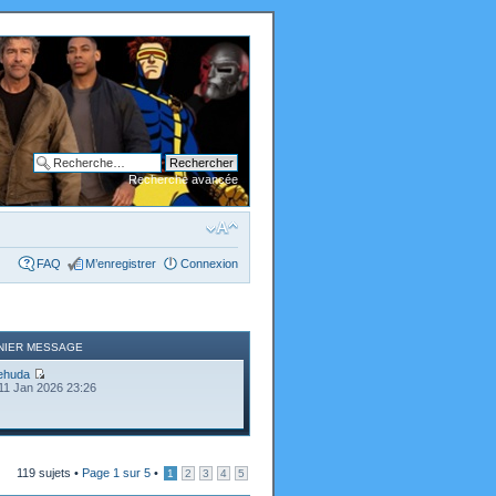
Recherche avancée
FAQ
M’enregistrer
Connexion
NIER MESSAGE
ehuda
11 Jan 2026 23:26
119 sujets •
Page
1
sur
5
•
1
2
3
4
5