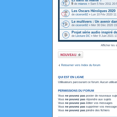
Et dans la réalité ?
de
mianos
» Sam 5 Nov 2011 20:
Les Oscars Héroïques 2020
de
ciceron92
» Lun 10 Fév 2020 11
Le multivers : Un avenir da
de
ciceron92
» Mer 30 Déc 2020 15
Projet série audio inspiré 
de
Lecture DC
» Mer 9 Juin 2021 1
Afficher les
Ecrire un nouveau
sujet
Retourner vers Index du forum
QUI EST EN LIGNE
Utilisateurs parcourant ce forum: Aucun utilisat
PERMISSIONS DU FORUM
Vous
ne pouvez pas
poster de nouveaux suje
Vous
ne pouvez pas
répondre aux sujets
Vous
ne pouvez pas
éditer vos messages
Vous
ne pouvez pas
supprimer vos message
Vous
ne pouvez pas
joindre des fichiers