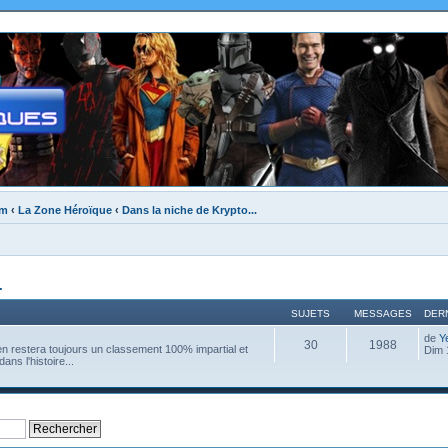
um
‹
La Zone Héroïque
‹
Dans la niche de Krypto...
.
SUJETS
MESSAGES
DER
de
Y
30
1988
l en restera toujours un classement 100% impartial et
Dim 
ans l'histoire...