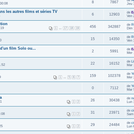
de
A
8
7867
00:08
Jeu 
s les autres films et séries TV
de
E
6
12903
4
Ven 
ction
de
R
456
342887
:19
...
Dim 
1
17
18
19
de
R
15
14350
0
Ven 
 d'un film Solo ou...
de
E
2
5991
Mer 
de
Li
22
16152
1:52
Mar 
de
Y
159
102378
9
...
Mer 
1
5
6
7
de
Y
0
7112
Mar 
a
de
n
26
30438
31
Lun 
1
2
de
c
31
23971
:08
Sam 
1
2
de
c
29
24484
25
Lun 
1
2