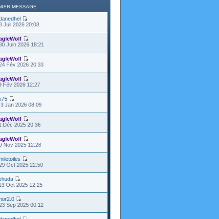
NIER MESSAGE
danedhel
8 Juil 2026 20:08
agleWolf
30 Juin 2026 18:21
agleWolf
24 Fév 2026 20:33
agleWolf
9 Fév 2026 12:27
k75
3 Jan 2026 08:09
agleWolf
1 Déc 2025 20:36
agleWolf
9 Nov 2025 12:28
miletoiles
29 Oct 2025 22:50
ehuda
13 Oct 2025 12:25
hor2.0
23 Sep 2025 00:12