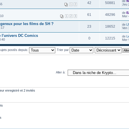
de
N
42
50881
55
Jeu 
1
2
de
E
61
48296
:10
Mer 
1
2
3
ngereux pour les films de SH ?
de
L
23
18652
:17
Ven 
de l'univers DC Comics
de
L
0
12215
3:40
Mer 
 sujets postés depuis:
Trier par
Aller à:
eur enregistré et 2 invités
ts
s