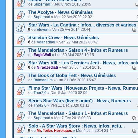
de
Supernad
» Jeu 8 Nov 2018 23:45
The Acolyte - News Générales
de
Supernad
» Mer 22 Avr 2020 22:02
Star Wars - La Cantina : Infos... diverses et variées
de
Eleven
» Ven 25 Avr 2014 20:44
Skeleton Crew - News Générales
de
Adanedhel
» Ven 27 Mai 2022 00:47
The Mandalorian - Saison 4 - Infos et Rumeurs
de
EagleWolf
» Lun 30 Mai 2022 10:15
Star Wars VIII : Les Derniers Jedi - News, infos, actu
de
NiradZedjati
» Ven 20 Juin 2014 20:16
The Book of Boba Fett - News Générales
de
Batmanium
» Lun 21 Déc 2020 15:47
Films Star Wars | Nouveaux Projets - News, Rumeu
de
Thor2.0
» Dim 5 Jan 2020 02:09
Séries Star Wars (live + anim') - News, Rumeurs
de
Thor2.0
» Ven 11 Déc 2020 01:11
The Mandalorian - Saison 1 - Infos et Rumeurs
de
Supernad
» Mer 7 Fév 2018 00:33
Solo - A Star Wars Story : News, infos, actu...
de
Mr. Toiles Héroïques
» Mer 4 Juin 2014 21:44