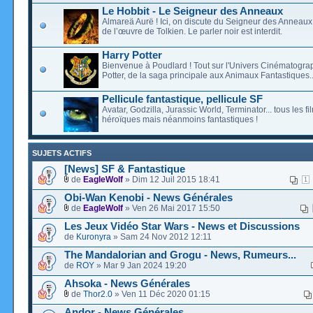
Le Hobbit - Le Seigneur des Anneaux
Almareä Aurë ! Ici, on discute du Seigneur des Anneaux,
de l’œuvre de Tolkien. Le parler noir est interdit.
Harry Potter
Bienvenue à Poudlard ! Tout sur l'Univers Cinématogra
Potter, de la saga principale aux Animaux Fantastiques..
Pellicule fantastique, pellicule SF
Avatar, Godzilla, Jurassic World, Terminator... tous les f
héroïques mais néanmoins fantastiques !
SUJETS ACTIFS
[News] SF & Fantastique
de
EagleWolf
» Dim 12 Juil 2015 18:41
1
Obi-Wan Kenobi - News Générales
de
EagleWolf
» Ven 26 Mai 2017 15:50
Les Jeux Vidéo Star Wars - News et Discussions
de
Kuronyra
» Sam 24 Nov 2012 12:11
The Mandalorian and Grogu - News, Rumeurs...
de
ROY
» Mar 9 Jan 2024 19:20
Ahsoka - News Générales
de
Thor2.0
» Ven 11 Déc 2020 01:15
Andor - News Générales