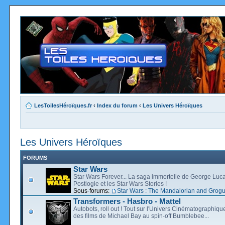
LesToilesHéroïques.fr
‹
Index du forum
‹
Les Univers Héroïques
Les Univers Héroïques
FORUMS
Star Wars
Star Wars Forever... La saga immortelle de George Luca
Postlogie et les Star Wars Stories !
Sous-forums:
Star Wars : The Mandalorian and Grog
Transformers - Hasbro - Mattel
Autobots, roll out ! Tout sur l'Univers Cinématographiq
des films de Michael Bay au spin-off Bumblebee...