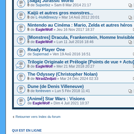
[Saga] Jurassic World
de
Superbiz
» Sam 8 Mar 2014 21:17
Kaijū et autres gros monstres...
de
L-HulkBreezy
» Mar 14 Aoû 2012 20:01
Nintendo au Cinéma : Mario, Zelda et autres héros
de
EagleWolf
» Jeu 16 Nov 2017 18:37
[Monstres] Dracula, Frankenstein, Homme Invisible
de
EagleWolf
» Lun 11 Juil 2016 18:46
Ready Player One
de
Supernad
» Ven 19 Aoû 2016 16:51
Trilogie Originale et Prélogie [Points de vue + Actu
de
EagleWolf
» Mer 21 Mar 2018 20:27
The Odyssey (Christopher Nolan)
de
NiradZedjati
» Mar 24 Déc 2024 02:33
Dune (de Denis Villeneuve)
de
fontreven
» Lun 5 Fév 2018 11:41
[Animé] Star Wars : Visions
de
EagleWolf
» Dim 4 Juil 2021 10:37
Retourner vers Index du forum
QUI EST EN LIGNE