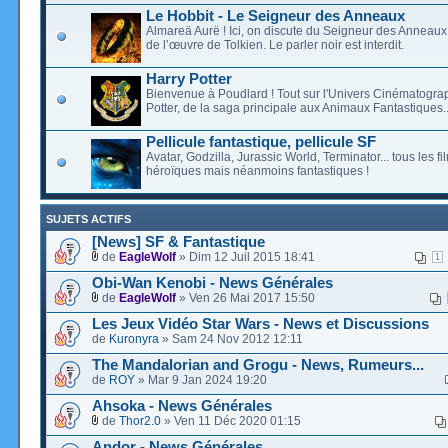
Le Hobbit - Le Seigneur des Anneaux
Almareä Aurë ! Ici, on discute du Seigneur des Anneaux,
de l’œuvre de Tolkien. Le parler noir est interdit.
Harry Potter
Bienvenue à Poudlard ! Tout sur l'Univers Cinématogra
Potter, de la saga principale aux Animaux Fantastiques..
Pellicule fantastique, pellicule SF
Avatar, Godzilla, Jurassic World, Terminator... tous les f
héroïques mais néanmoins fantastiques !
SUJETS ACTIFS
[News] SF & Fantastique
de
EagleWolf
» Dim 12 Juil 2015 18:41
1
Obi-Wan Kenobi - News Générales
de
EagleWolf
» Ven 26 Mai 2017 15:50
Les Jeux Vidéo Star Wars - News et Discussions
de
Kuronyra
» Sam 24 Nov 2012 12:11
The Mandalorian and Grogu - News, Rumeurs...
de
ROY
» Mar 9 Jan 2024 19:20
Ahsoka - News Générales
de
Thor2.0
» Ven 11 Déc 2020 01:15
Andor - News Générales