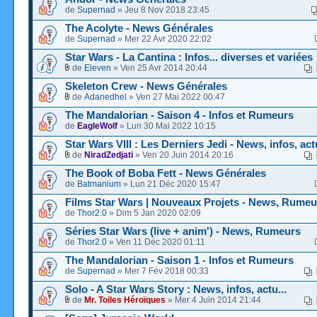
de
Supernad
» Jeu 8 Nov 2018 23:45
The Acolyte - News Générales
de
Supernad
» Mer 22 Avr 2020 22:02
Star Wars - La Cantina : Infos... diverses et variées
de
Eleven
» Ven 25 Avr 2014 20:44
Skeleton Crew - News Générales
de
Adanedhel
» Ven 27 Mai 2022 00:47
The Mandalorian - Saison 4 - Infos et Rumeurs
de
EagleWolf
» Lun 30 Mai 2022 10:15
Star Wars VIII : Les Derniers Jedi - News, infos, actu
de
NiradZedjati
» Ven 20 Juin 2014 20:16
The Book of Boba Fett - News Générales
de
Batmanium
» Lun 21 Déc 2020 15:47
Films Star Wars | Nouveaux Projets - News, Rumeu
de
Thor2.0
» Dim 5 Jan 2020 02:09
Séries Star Wars (live + anim') - News, Rumeurs
de
Thor2.0
» Ven 11 Déc 2020 01:11
The Mandalorian - Saison 1 - Infos et Rumeurs
de
Supernad
» Mer 7 Fév 2018 00:33
Solo - A Star Wars Story : News, infos, actu...
de
Mr. Toiles Héroïques
» Mer 4 Juin 2014 21:44