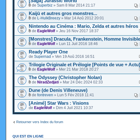
[Saga] Jurassic World
de
Superbiz
» Sam 8 Mar 2014 21:17
Kaijū et autres gros monstres...
de
L-HulkBreezy
» Mar 14 Aoû 2012 20:01
Nintendo au Cinéma : Mario, Zelda et autres héros
de
EagleWolf
» Jeu 16 Nov 2017 18:37
[Monstres] Dracula, Frankenstein, Homme Invisible
de
EagleWolf
» Lun 11 Juil 2016 18:46
Ready Player One
de
Supernad
» Ven 19 Aoû 2016 16:51
Trilogie Originale et Prélogie [Points de vue + Actu
de
EagleWolf
» Mer 21 Mar 2018 20:27
The Odyssey (Christopher Nolan)
de
NiradZedjati
» Mar 24 Déc 2024 02:33
Dune (de Denis Villeneuve)
de
fontreven
» Lun 5 Fév 2018 11:41
[Animé] Star Wars : Visions
de
EagleWolf
» Dim 4 Juil 2021 10:37
Retourner vers Index du forum
QUI EST EN LIGNE