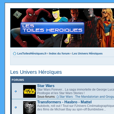
LesToilesHéroïques.fr
‹
Index du forum
‹
Les Univers Héroïques
Les Univers Héroïques
FORUMS
Star Wars
Star Wars Forever... La saga immortelle de George Luca
Postlogie et les Star Wars Stories !
Sous-forums:
Star Wars : The Mandalorian and Grog
Transformers - Hasbro - Mattel
Autobots, roll out ! Tout sur l'Univers Cinématographiq
des films de Michael Bay au spin-off Bumblebee...