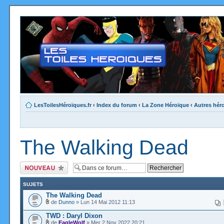
LesToilesHéroïques.fr
‹
Index du forum
‹
La Zone Héroïque
‹
Autres hér
The Walking Dead
Ecrire un nouveau
sujet
SUJETS
The Walking Dead
de
Dunno
» Lun 14 Mai 2012 11:13
TWD : Daryl Dixon
de
EagleWolf
» Mer 2 Nov 2022 20:21