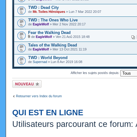
TWD : Dead City
de
Mr. Toiles Héroïques
» Lun 7 Mar 2022 20:07
TWD : The Ones Who Live
de
EagleWolf
» Mer 2 Nov 2022 20:17
Fear the Walking Dead
de
EagleWolf
» Ven 21 Aoû 2015 18:48
Tales of the Walking Dead
de
EagleWolf
» Mer 13 Oct 2021 11:19
TWD : World Beyond
de
Supernad
» Lun 8 Avr 2019 16:08
Afficher les sujets postés depuis:
Ecrire un nouveau
sujet
Retourner vers Index du forum
QUI EST EN LIGNE
Utilisateurs parcourant ce forum: A