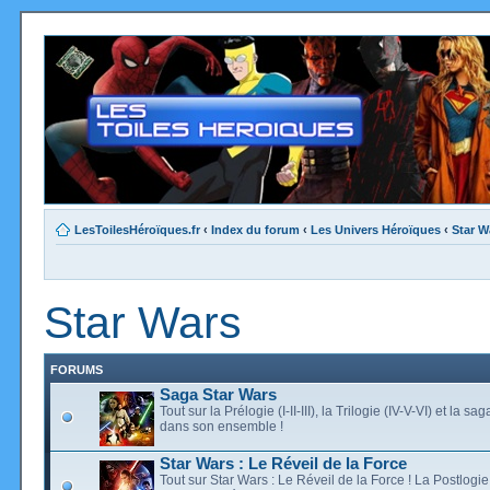
LesToilesHéroïques.fr
‹
Index du forum
‹
Les Univers Héroïques
‹
Star W
Star Wars
FORUMS
Saga Star Wars
Tout sur la Prélogie (I-II-III), la Trilogie (IV-V-VI) et la s
dans son ensemble !
Star Wars : Le Réveil de la Force
Tout sur Star Wars : Le Réveil de la Force ! La Postlogi