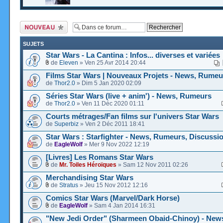
Ecrire un nouveau
sujet
SUJETS
Star Wars - La Cantina : Infos... diverses et variées
de
Eleven
» Ven 25 Avr 2014 20:44
Films Star Wars | Nouveaux Projets - News, Rumeu
de
Thor2.0
» Dim 5 Jan 2020 02:09
Séries Star Wars (live + anim') - News, Rumeurs
de
Thor2.0
» Ven 11 Déc 2020 01:11
Courts métrages/Fan films sur l'univers Star Wars
de
Superbiz
» Ven 2 Déc 2011 18:41
Star Wars : Starfighter - News, Rumeurs, Discussi
de
EagleWolf
» Mer 9 Nov 2022 12:19
[Livres] Les Romans Star Wars
de
Mr. Toiles Héroïques
» Sam 12 Nov 2011 02:26
Merchandising Star Wars
de
Stratus
» Jeu 15 Nov 2012 12:16
Comics Star Wars (Marvel/Dark Horse)
de
EagleWolf
» Sam 4 Jan 2014 16:31
"New Jedi Order" (Sharmeen Obaid-Chinoy) - New