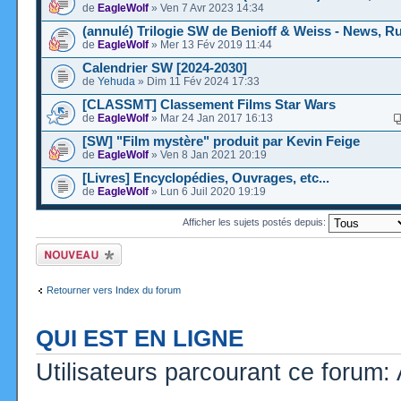
de
EagleWolf
» Ven 7 Avr 2023 14:34
(annulé) Trilogie SW de Benioff & Weiss - News, 
de
EagleWolf
» Mer 13 Fév 2019 11:44
Calendrier SW [2024-2030]
de
Yehuda
» Dim 11 Fév 2024 17:33
[CLASSMT] Classement Films Star Wars
de
EagleWolf
» Mar 24 Jan 2017 16:13
[SW] "Film mystère" produit par Kevin Feige
de
EagleWolf
» Ven 8 Jan 2021 20:19
[Livres] Encyclopédies, Ouvrages, etc...
de
EagleWolf
» Lun 6 Juil 2020 19:19
Afficher les sujets postés depuis:
Ecrire un nouveau
sujet
Retourner vers Index du forum
QUI EST EN LIGNE
Utilisateurs parcourant ce forum: A