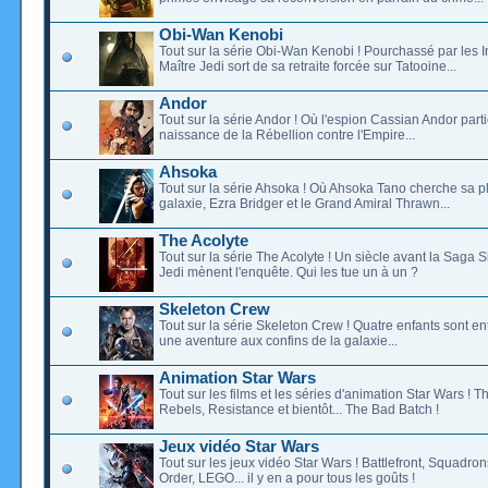
Obi-Wan Kenobi
Tout sur la série Obi-Wan Kenobi ! Pourchassé par les In
Maître Jedi sort de sa retraite forcée sur Tatooine...
Andor
Tout sur la série Andor ! Où l'espion Cassian Andor parti
naissance de la Rébellion contre l'Empire...
Ahsoka
Tout sur la série Ahsoka ! Où Ahsoka Tano cherche sa p
galaxie, Ezra Bridger et le Grand Amiral Thrawn...
The Acolyte
Tout sur la série The Acolyte ! Un siècle avant la Saga S
Jedi mènent l'enquête. Qui les tue un à un ?
Skeleton Crew
Tout sur la série Skeleton Crew ! Quatre enfants sont e
une aventure aux confins de la galaxie...
Animation Star Wars
Tout sur les films et les séries d'animation Star Wars ! 
Rebels, Resistance et bientôt... The Bad Batch !
Jeux vidéo Star Wars
Tout sur les jeux vidéo Star Wars ! Battlefront, Squadron
Order, LEGO... il y en a pour tous les goûts !