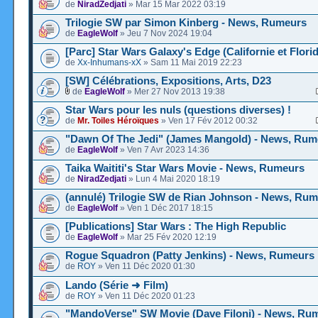
de
NiradZedjati
» Mar 15 Mar 2022 03:19
Trilogie SW par Simon Kinberg - News, Rumeurs
de
EagleWolf
» Jeu 7 Nov 2024 19:04
[Parc] Star Wars Galaxy's Edge (Californie et Flori
de
Xx-Inhumans-xX
» Sam 11 Mai 2019 22:23
[SW] Célébrations, Expositions, Arts, D23
de
EagleWolf
» Mer 27 Nov 2013 19:38
Star Wars pour les nuls (questions diverses) !
de
Mr. Toiles Héroïques
» Ven 17 Fév 2012 00:32
"Dawn Of The Jedi" (James Mangold) - News, Rum
de
EagleWolf
» Ven 7 Avr 2023 14:36
Taika Waititi's Star Wars Movie - News, Rumeurs
de
NiradZedjati
» Lun 4 Mai 2020 18:19
(annulé) Trilogie SW de Rian Johnson - News, Ru
de
EagleWolf
» Ven 1 Déc 2017 18:15
[Publications] Star Wars : The High Republic
de
EagleWolf
» Mar 25 Fév 2020 12:19
Rogue Squadron (Patty Jenkins) - News, Rumeurs
de
ROY
» Ven 11 Déc 2020 01:30
Lando (Série ➜ Film)
de
ROY
» Ven 11 Déc 2020 01:23
"MandoVerse" SW Movie (Dave Filoni) - News, Ru