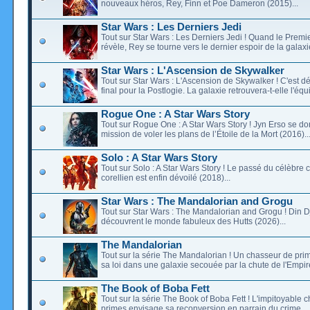
nouveaux héros, Rey, Finn et Poe Dameron (2015)...
Star Wars : Les Derniers Jedi
Tout sur Star Wars : Les Derniers Jedi ! Quand le Premi
révèle, Rey se tourne vers le dernier espoir de la galaxi
Star Wars : L'Ascension de Skywalker
Tout sur Star Wars : L'Ascension de Skywalker ! C'est dé
final pour la Postlogie. La galaxie retrouvera-t-elle l'équ
Rogue One : A Star Wars Story
Tout sur Rogue One : A Star Wars Story ! Jyn Erso se d
mission de voler les plans de l’Étoile de la Mort (2016)..
Solo : A Star Wars Story
Tout sur Solo : A Star Wars Story ! Le passé du célèbre 
corellien est enfin dévoilé (2018)...
Star Wars : The Mandalorian and Grogu
Tout sur Star Wars : The Mandalorian and Grogu ! Din D
découvrent le monde fabuleux des Hutts (2026)...
The Mandalorian
Tout sur la série The Mandalorian ! Un chasseur de prim
sa loi dans une galaxie secouée par la chute de l'Empire
The Book of Boba Fett
Tout sur la série The Book of Boba Fett ! L'impitoyable 
primes envisage sa reconversion en parrain du crime...