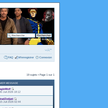
Recherche avancée
FAQ
M’enregistrer
Connexion
19 sujets • Page
1
sur
1
NIER MESSAGE
agleWolf
30 Juil 2026 18:12
iradZedjati
15 Juil 2026 02:44