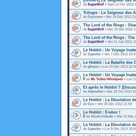
[Univers] Le Seigneur des 
de
EagleWolf
» Sam 12 Fév 2022 2
Trilogie - Le Seigneur des 
de
Deyvrone
» Mer 19 Déc 2012 21
The Lord of the Rings : Sha
de
EagleWolf
» Mer 25 Mar 2026 1
The Lord of the Rings : The
de
EagleWolf
» Ven 11 Juin 2021 1
Le Hobbit : Un Voyage Inatt
de
Superbiz
» Ven 7 Déc 2012 18:4
Le Hobbit : La Bataille des
de
glimpse
» Lun 23 Déc 2013 22:3
Le Hobbit : Un Voyage Inat
de
Mr. Toiles Héroïques
» Lun 1
Et après le Hobbit ? (Discus
de
Adanedhel
» Mar 28 Oct 2014 10
Le Hobbit : La Désolation 
de
Dyo
» Ven 28 Déc 2012 21:59
Le Hobbit : Erebor !
de
VisuArchStudio
» Mar 22 Mar 
Le Hobbit : La Désolation 
de
Superbiz
» Lun 9 Déc 2013 16:5