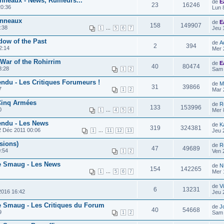
Anneaux - News, Rumeurs...
de
E
23
16246
0:36
Lun 
Anneaux
de
E
158
149907
:38
...
Jeu 
1
5
6
7
dow of the Past
de
A
2
394
2:14
Mer 
 War of the Rohirrim
de
E
40
80474
8:28
Sam 
1
2
endu - Les Critiques Forumeurs !
de
M
31
39866
7
Mar 
1
2
 Cinq Armées
de
R
133
153996
0
...
Mer 
1
4
5
6
tendu - Les News
de
K
319
324381
2 Déc 2011 00:06
...
Jeu 
1
11
12
13
sions)
de
R
47
49689
:54
Ven 
1
2
de Smaug - Les News
de
Ni
154
142265
...
Mer 
1
5
6
7
de
V
6
13231
2016 16:42
Jeu 
de Smaug - Les Critiques du Forum
de
J
40
54668
9
Sam 
1
2