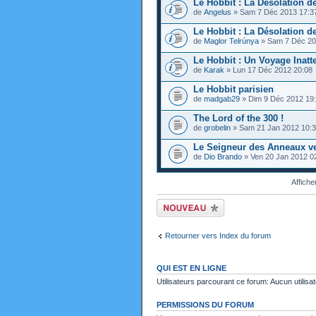
Le Hobbit : La Désolation d
de
Angelus
» Sam 7 Déc 2013 17:3
Le Hobbit : La Désolation d
de
Maglor Telrúnya
» Sam 7 Déc 20
Le Hobbit : Un Voyage Inatt
de
Karak
» Lun 17 Déc 2012 20:08
Le Hobbit parisien
de
madgab29
» Dim 9 Déc 2012 19
The Lord of the 300 !
de
grobelin
» Sam 21 Jan 2012 10:
Le Seigneur des Anneaux ve
de
Dio Brando
» Ven 20 Jan 2012 0
Affiche
Ecrire un nouveau
sujet
Retourner vers Index du forum
QUI EST EN LIGNE
Utilisateurs parcourant ce forum: Aucun utilisat
PERMISSIONS DU FORUM