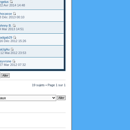
ngelus
22 Avr 2014 14:48
hocasse
8 Déc 2013 00:10
ohnny B.
4 Mar 2013 14:51
adgab29
16 Déc 2012 15:26
aUgAu
12 Mai 2012 23:53
eyvrone
27 Mar 2012 07:32
19 sujets • Page
1
sur
1