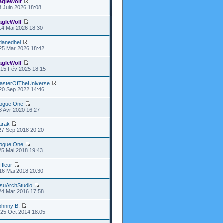
agleWolf
8 Juin 2026 18:08
agleWolf
14 Mai 2026 18:30
danedhel
25 Mar 2026 18:42
agleWolf
15 Fév 2025 18:15
asterOfTheUniverse
20 Sep 2022 14:46
ogue One
8 Avr 2020 16:27
arak
27 Sep 2018 20:20
ogue One
25 Mai 2018 19:43
ffleur
16 Mai 2018 20:30
isuArchStudio
24 Mar 2016 17:58
ohnny B.
25 Oct 2014 18:05