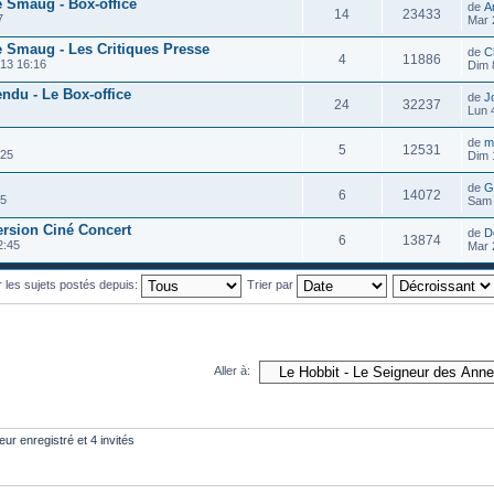
e Smaug - Box-office
de
A
14
23433
7
Mar 
e Smaug - Les Critiques Presse
de
C
4
11886
13 16:16
Dim 
endu - Le Box-office
de
J
24
32237
Lun 
de
m
5
12531
:25
Dim 
de
G
6
14072
35
Sam 
rsion Ciné Concert
de
D
6
13874
2:45
Mar 
r les sujets postés depuis:
Trier par
Aller à:
eur enregistré et 4 invités