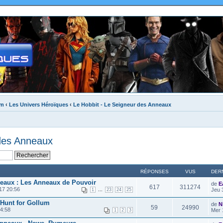
um
‹
Les Univers Héroïques
‹
Le Hobbit - Le Seigneur des Anneaux
 des Anneaux
RÉPONSES
VUS
DER
neaux : Les Anneaux de Pouvoir
de
E
617
311274
17 20:56
...
Jeu 
1
23
24
25
 Hunt for Gollum
de
N
59
24990
4:58
Mer 
1
2
3