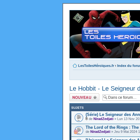
LesToilesHéroïques.fr
‹
Index du for
Le Hobbit - Le Seigneur
Ecrire un nouveau
sujet
SUJETS
(Série) Le Seigneur des An
de
NiradZedjati
» Lun 13 Nov 20
The Lord of the Rings : The
de
NiradZedjati
» Jeu 9 Mai 2024 1