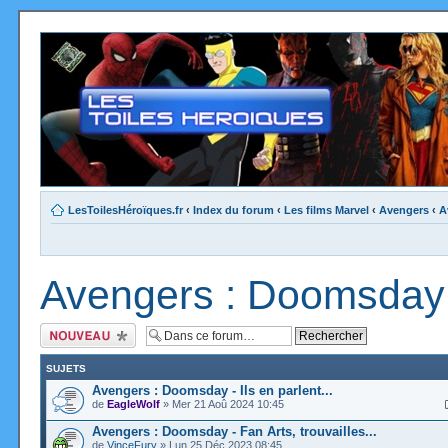
LesToilesHéroïques.fr
‹
Index du forum
‹
Les films Marvel
‹
Avengers
‹
A
Avengers : Doomsday
Ecrire un nouveau
sujet
SUJETS
Avengers : Doomsday - Ils en parlent...
de
EagleWolf
» Mer 21 Aoû 2024 10:45
Avengers : Doomsday - Fan Arts, trouvailles...
de
VinceFury
» Lun 25 Déc 2023 08:45