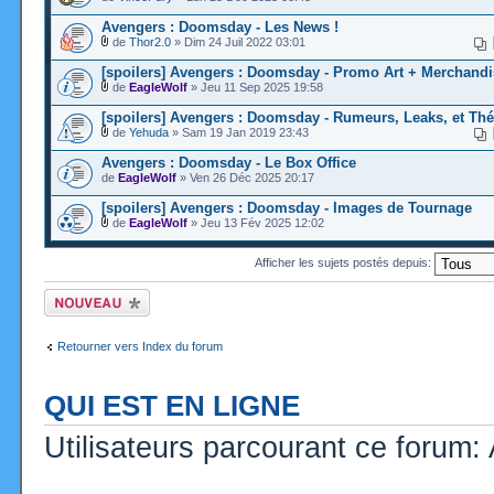
Avengers : Doomsday - Les News !
de
Thor2.0
» Dim 24 Juil 2022 03:01
[spoilers] Avengers : Doomsday - Promo Art + Merchandi
de
EagleWolf
» Jeu 11 Sep 2025 19:58
[spoilers] Avengers : Doomsday - Rumeurs, Leaks, et Thé
de
Yehuda
» Sam 19 Jan 2019 23:43
Avengers : Doomsday - Le Box Office
de
EagleWolf
» Ven 26 Déc 2025 20:17
[spoilers] Avengers : Doomsday - Images de Tournage
de
EagleWolf
» Jeu 13 Fév 2025 12:02
Afficher les sujets postés depuis:
Ecrire un nouveau
sujet
Retourner vers Index du forum
QUI EST EN LIGNE
Utilisateurs parcourant ce forum: A