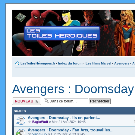
LesToilesHéroïques.fr
‹
Index du forum
‹
Les films Marvel
‹
Avengers
‹
A
Avengers : Doomsday
Ecrire un nouveau
sujet
SUJETS
Avengers : Doomsday - Ils en parlent...
de
EagleWolf
» Mer 21 Aoû 2024 10:45
Avengers : Doomsday - Fan Arts, trouvailles...
de
VinceFury
» Lun 25 Déc 2023 08:45