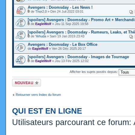
Avengers : Doomsday - Les News !
de
Thor2.0
» Dim 24 Juil 2022 03:01
[spoilers] Avengers : Doomsday - Promo Art + Merchandi
de
EagleWolf
» Jeu 11 Sep 2025 19:58
[spoilers] Avengers : Doomsday - Rumeurs, Leaks, et Thé
de
Yehuda
» Sam 19 Jan 2019 23:43
Avengers : Doomsday - Le Box Office
de
EagleWolf
» Ven 26 Déc 2025 20:17
[spoilers] Avengers : Doomsday - Images de Tournage
de
EagleWolf
» Jeu 13 Fév 2025 12:02
Afficher les sujets postés depuis:
Ecrire un nouveau
sujet
Retourner vers Index du forum
QUI EST EN LIGNE
Utilisateurs parcourant ce forum: A