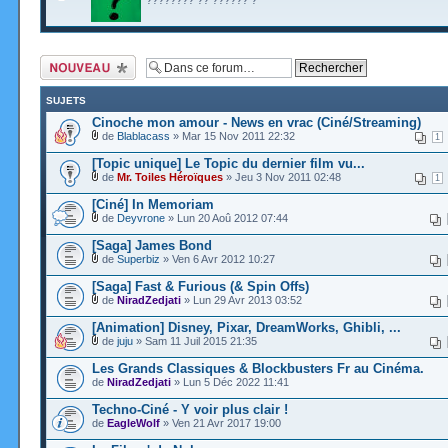
???????? ?? ?????? ?
Ecrire un nouveau
sujet
SUJETS
Cinoche mon amour - News en vrac (Ciné/Streaming)
de
Blablacass
» Mar 15 Nov 2011 22:32
1
[Topic unique] Le Topic du dernier film vu...
de
Mr. Toiles Héroïques
» Jeu 3 Nov 2011 02:48
1
[Ciné] In Memoriam
de
Deyvrone
» Lun 20 Aoû 2012 07:44
[Saga] James Bond
de
Superbiz
» Ven 6 Avr 2012 10:27
[Saga] Fast & Furious (& Spin Offs)
de
NiradZedjati
» Lun 29 Avr 2013 03:52
[Animation] Disney, Pixar, DreamWorks, Ghibli, ...
de
juju
» Sam 11 Juil 2015 21:35
Les Grands Classiques & Blockbusters Fr au Cinéma.
de
NiradZedjati
» Lun 5 Déc 2022 11:41
Techno-Ciné - Y voir plus clair !
de
EagleWolf
» Ven 21 Avr 2017 19:00