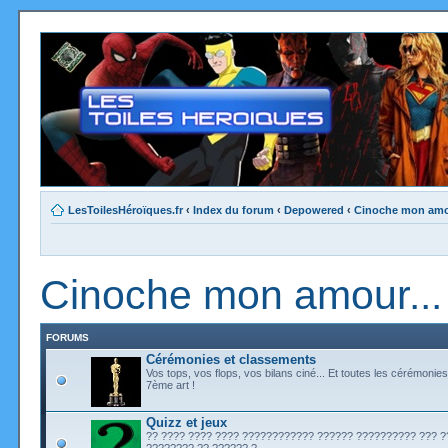
LesToilesHéroïques.fr
‹
Index du forum
‹
Depowered
‹
Cinoche mon amou
Cinoche mon amour...
FORUMS
Cérémonies et classements
Vos tops, vos flops, vos bilans ciné... Et toutes les cérémonies
7ème art !
Quizz et jeux
?? ???? ???? ???? ???????????? ?????? ?????????? ??? 