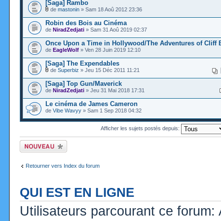
[Saga] Rambo
de
mastonin
» Sam 18 Aoû 2012 23:36
Robin des Bois au Cinéma
de
NiradZedjati
» Sam 31 Aoû 2019 02:37
Once Upon a Time in Hollywood/The Adventures of Cliff 
de
EagleWolf
» Ven 28 Juin 2019 12:10
[Saga] The Expendables
de
Superbiz
» Jeu 15 Déc 2011 11:21
[Saga] Top Gun/Maverick
de
NiradZedjati
» Jeu 31 Mai 2018 17:31
Le cinéma de James Cameron
de
Vibe Wavyy
» Sam 1 Sep 2018 04:32
Afficher les sujets postés depuis:
Ecrire un nouveau
sujet
Retourner vers Index du forum
QUI EST EN LIGNE
Utilisateurs parcourant ce forum: 