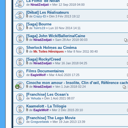
La Filmo' de Nolan
de
NiradZedjati
» Mer 12 Sep 2018 04:00
[Débat] Les Réalisateurs
de
Crazy-El
» Dim 3 Fév 2013 19:12
[Saga] Bourne
de
Tom's19
» Lun 10 Nov 2014 14:11
[Saga] John Wick/Ballerina/Caine
de
NiradZedjati
» Sam 28 Avr 2018 00:03
Sherlock Holmes au Cinéma
de
Mr. Toiles Héroïques
» Mar 8 Nov 2011 00:40
[Saga] Rocky/Creed
de
NiradZedjati
» Mar 16 Jan 2018 04:25
Films Documentaires
de
EagleWolf
» Mar 4 Aoû 2020 17:25
Cinoche mon amour - Insolite, Clin d’œil, Référence cac
de
NiradZedjati
» Ven 1 Juin 2018 02:24
[Franchise] Les Ocean's
de
Yehuda
» Dim 1 Aoû 2021 08:07
Kaamelott - La Trilogie
de
EagleWolf
» Mer 2 Déc 2015 20:10
[Franchise] The Lego Movie
de
Gregverbeek
» Mer 19 Juin 2013 13:39