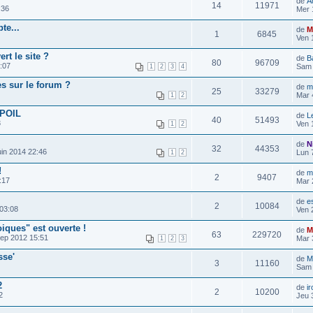
de
A
14
11971
:36
Mer 
te...
de
M
1
6845
Ven 
t le site ?
de
B
80
96709
:07
Sam 
1
2
3
4
s sur le forum ?
de
m
25
33279
Mar 
1
2
SPOIL
de
L
40
51493
3
Ven 
1
2
de
N
32
44353
in 2014 22:46
Lun 
1
2
!
de
m
2
9407
:17
Mar 
de
e
2
10084
 03:08
Ven 
iques" est ouverte !
de
M
63
229720
ep 2012 15:51
Mar 
1
2
3
sse'
de
M
3
11160
Sam 
2
de
ir
2
10200
2
Jeu 