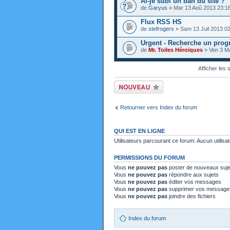
Ai-je subi un ban du site ?
de
Garyus
» Mar 13 Aoû 2013 23:1
Flux RSS HS
de
stefrogers
» Sam 13 Juil 2013 02
Urgent - Recherche un prog
de
Mr. Toiles Héroïques
» Ven 3 Ma
Afficher les
Ecrire un nouveau
sujet
Retourner vers Index du forum
QUI EST EN LIGNE
Utilisateurs parcourant ce forum: Aucun utilisat
PERMISSIONS DU FORUM
Vous
ne pouvez pas
poster de nouveaux suje
Vous
ne pouvez pas
répondre aux sujets
Vous
ne pouvez pas
éditer vos messages
Vous
ne pouvez pas
supprimer vos message
Vous
ne pouvez pas
joindre des fichiers
Index du forum