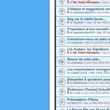
de
Mr. Toiles Héroïques
» Jeu 3 
Critiques et suggestions su
de
spartansniper619
» Ven 4 Nov
Bug sur le site/le forum...
de
Superbiz
» Sam 19 Nov 2011 0
Proposition d'une nouvelle
de
spartansniper619
» Mar 25 Se
Connaissez-vous un autre s
de
saintsylar
» Mer 5 Juil 2023 10:4
Les Avatars, les Signatures 
de
Mr. Toiles Héroïques
» Jeu 3 
Besoin de votre aide...
de
anastasia
» Lun 2 Nov 2015 15:
Les commentaires misogynes
de
CastorTroy11
» Mer 4 Mar 2020 
Demandes & questions pour 
de
Martinounet
» Lun 17 Sep 2012
[Extension Chrome] Actualit
de Codel » Lun 1 Oct 2012 00:45
Présentation d'Harry
de
Harry73
» Jeu 12 Mai 2022 09:1
Le Forum fête ses 10 ans !!!