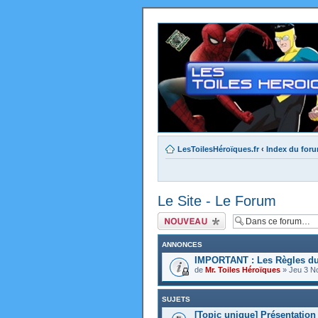
LesToilesHéroïques.fr
‹
Index du for
Le Site - Le Forum
Ecrire un nouveau
sujet
ANNONCES
IMPORTANT : Les Règles d
de
Mr. Toiles Héroïques
» Jeu 3 N
SUJETS
[Topic unique] Présentation 