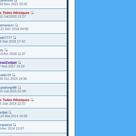
danedhel
10 Nov 2021 23:42
r. Toiles Héroïques
10 Juil 2020 13:27
atmanium
22 Déc 2018 04:09
ath7777
4 Sep 2018 17:42
eiv
13 Avr 2018 11:37
iradZedjati
7 Aoû 2017 19:22
ulder29
20 Oct 2015 14:36
spadongrillé
24 Juil 2015 01:08
r. Toiles Héroïques
3 Juin 2014 22:37
edjaii
24 Mai 2014 18:59
onpatriot
3 Avr 2014 13:57