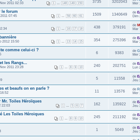
3735
3202043
Nov 2011 02:33
...
Mer 
1
148
149
150
r le forum
de
E
1509
1340649
 2011 07:45
...
Dim 
1
59
60
61
de
M
438
379191
2:34
...
Mar 
1
16
17
18
 bannière
de
E
354
275396
p 2012 15:50
...
Mar 
1
13
14
15
ite comme celui-ci ?
de
G
6
9383
6
Mer 
et les Rangs...
de
E
240
202751
Nov 2011 23:28
...
Lun 
1
8
9
10
de
E
5
11558
39
Jeu 
 et beaufs on en parle ?
de
R
11
13576
16:52
Mer 
Mr. Toiles Héroïques
de
E
162
135922
 22:03
...
Jeu 
1
5
6
7
é Les Toiles Héroiques
de
E
245
211192
...
Mar 
1
8
9
10
de
E
1
5049
3
Jeu 