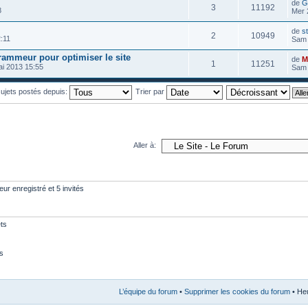
de
G
3
11192
8
Mer 
de
s
2
10949
:11
Sam 
rammeur pour optimiser le site
de
M
1
11251
i 2013 15:55
Sam 
 sujets postés depuis:
Trier par
Aller à:
eur enregistré et 5 invités
ts
s
L’équipe du forum
•
Supprimer les cookies du forum
• Heu