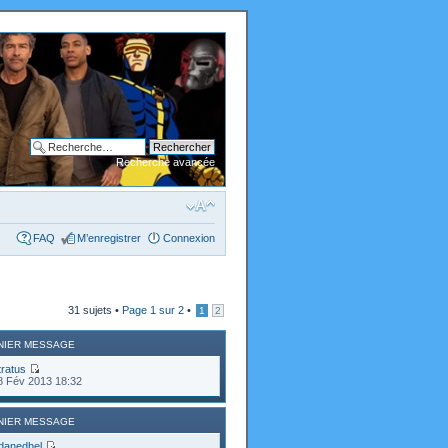
Recherche avancée
FAQ
M’enregistrer
Connexion
31 sujets •
Page
1
sur
2
•
1
2
NIER MESSAGE
tratus
8 Fév 2013 18:32
NIER MESSAGE
danedhel