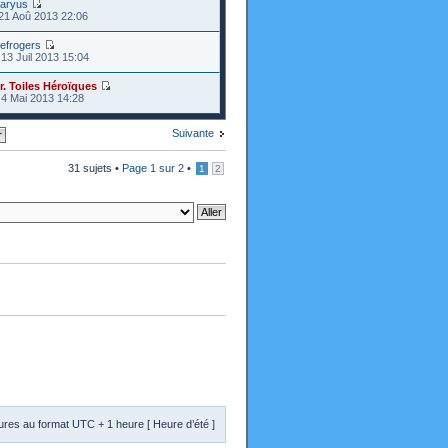
aryus
21 Aoû 2013 22:06
tefrogers
13 Juil 2013 15:04
r. Toiles Héroïques
4 Mai 2013 14:28
Suivante
31 sujets •
Page
1
sur
2
•
1
2
res au format UTC + 1 heure [ Heure d’été ]