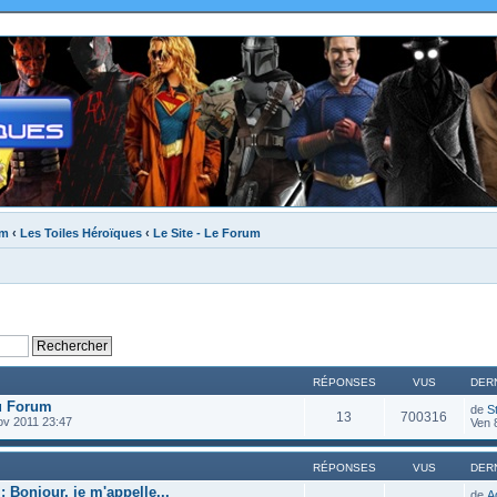
um
‹
Les Toiles Héroïques
‹
Le Site - Le Forum
RÉPONSES
VUS
DER
u Forum
de
S
13
700316
ov 2011 23:47
Ven 
RÉPONSES
VUS
DER
: Bonjour, je m'appelle...
de
A