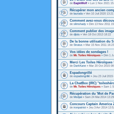
de
EagleWolf
» Lun 1 Nov 2021 15
Récupérer mon ancien comp
de
laurada
» Ven 10 Juil 2020 13:21
Comment avez-vous découver
de
slimshady
» Dim 13 Nov 2011 15
Comment publier des image
de
djlulu
» Ven 18 Oct 2013 18:22
De la bonne utilisation du 
de
Stratus
» Mar 15 Nov 2011 16:2
Vos idées de sondages !
de
Mr. Toiles Héroïques
» Dim 1 Ju
Merci Les Toiles Héroïques 
de
DarkKane
» Mar 20 Oct 2015 08
Espadongrillé
de
espadongrillé
» Jeu 23 Juil 2015
La ChatBox (IRC) "toileshéro
de
Mr. Toiles Héroïques
» Sam 1 S
Récupération du 'Mot de Pa
de
Medjaii
» Sam 24 Mai 2014 13:29
Concours Captain America 
de
ironpatriot
» Jeu 3 Avr 2014 13:5