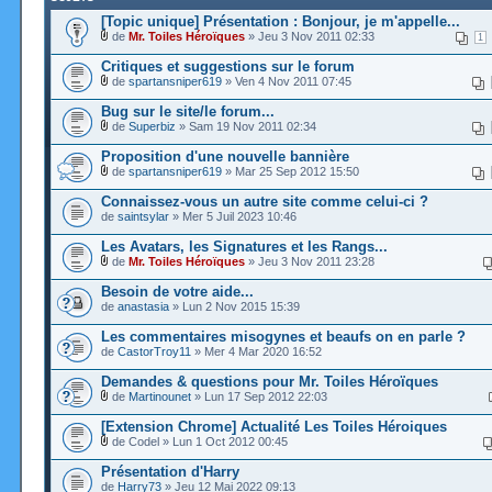
[Topic unique] Présentation : Bonjour, je m'appelle...
de
Mr. Toiles Héroïques
» Jeu 3 Nov 2011 02:33
1
Critiques et suggestions sur le forum
de
spartansniper619
» Ven 4 Nov 2011 07:45
Bug sur le site/le forum...
de
Superbiz
» Sam 19 Nov 2011 02:34
Proposition d'une nouvelle bannière
de
spartansniper619
» Mar 25 Sep 2012 15:50
Connaissez-vous un autre site comme celui-ci ?
de
saintsylar
» Mer 5 Juil 2023 10:46
Les Avatars, les Signatures et les Rangs...
de
Mr. Toiles Héroïques
» Jeu 3 Nov 2011 23:28
Besoin de votre aide...
de
anastasia
» Lun 2 Nov 2015 15:39
Les commentaires misogynes et beaufs on en parle ?
de
CastorTroy11
» Mer 4 Mar 2020 16:52
Demandes & questions pour Mr. Toiles Héroïques
de
Martinounet
» Lun 17 Sep 2012 22:03
[Extension Chrome] Actualité Les Toiles Héroiques
de Codel » Lun 1 Oct 2012 00:45
Présentation d'Harry
de
Harry73
» Jeu 12 Mai 2022 09:13