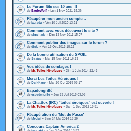
Le Forum fête ses 10 ans !!!
de
EagleWolf
» Lun 1 Nov 2021 15:36
Récupérer mon ancien compte...
de
laurada
» Ven 10 Juil 2020 13:21
Comment avez-vous découvert le site ?
de
slimshady
» Dim 13 Nov 2011 15:07
Comment publier des images sur le forum ?
de
djlulu
» Ven 18 Oct 2013 18:22
De la bonne utilisation du SPOIL
de
Stratus
» Mar 15 Nov 2011 16:23
Vos idées de sondages !
de
Mr. Toiles Héroïques
» Dim 1 Juin 2014 22:46
Merci Les Toiles Héroïques !
de
DarkKane
» Mar 20 Oct 2015 08:17
Espadongrillé
de
espadongrillé
» Jeu 23 Juil 2015 03:08
La ChatBox (IRC) "toileshéroiques" est ouverte !
de
Mr. Toiles Héroïques
» Sam 1 Sep 2012 15:51
Récupération du 'Mot de Passe'
de
Medjaii
» Sam 24 Mai 2014 13:29
Concours Captain America 2
de
ironpatriot
» Jeu 3 Avr 2014 13:52