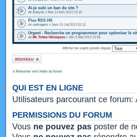
Ai-je subi un ban du site ?
de
Garyus
» Mar 13 Aoû 2013 23:18
Flux RSS HS
de
stefrogers
» Sam 13 Juil 2013 02:11
Urgent - Recherche un programmeur pour optimiser le si
de
Mr. Toiles Héroïques
» Ven 3 Mai 2013 15:55
Afficher les sujets postés depuis:
Ecrire un nouveau
sujet
Retourner vers Index du forum
QUI EST EN LIGNE
Utilisateurs parcourant ce forum: A
PERMISSIONS DU FORUM
Vous
ne pouvez pas
poster de n