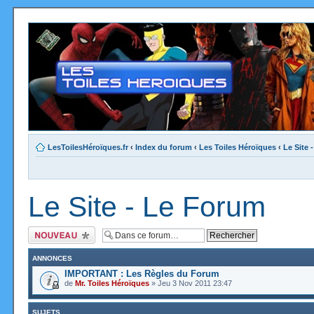
LesToilesHéroïques.fr
‹
Index du forum
‹
Les Toiles Héroïques
‹
Le Site 
Le Site - Le Forum
Ecrire un nouveau
sujet
ANNONCES
IMPORTANT : Les Règles du Forum
de
Mr. Toiles Héroïques
» Jeu 3 Nov 2011 23:47
SUJETS