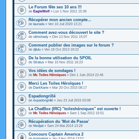
Le Forum fête ses 10 ans !!!
de
EagleWolf
» Lun 1 Nov 2021 15:36
Récupérer mon ancien compte...
de
laurada
» Ven 10 Juil 2020 13:21
Comment avez-vous découvert le site ?
de
slimshady
» Dim 13 Nov 2011 15:07
Comment publier des images sur le forum ?
de
djlulu
» Ven 18 Oct 2013 18:22
De la bonne utilisation du SPOIL
de
Stratus
» Mar 15 Nov 2011 16:23
Vos idées de sondages !
de
Mr. Toiles Héroïques
» Dim 1 Juin 2014 22:46
Merci Les Toiles Héroïques !
de
DarkKane
» Mar 20 Oct 2015 08:17
Espadongrillé
de
espadongrillé
» Jeu 23 Juil 2015 03:08
La ChatBox (IRC) "toileshéroiques" est ouverte !
de
Mr. Toiles Héroïques
» Sam 1 Sep 2012 15:51
Récupération du 'Mot de Passe'
de
Medjaii
» Sam 24 Mai 2014 13:29
Concours Captain America 2
de
ironpatriot
» Jeu 3 Avr 2014 13:52