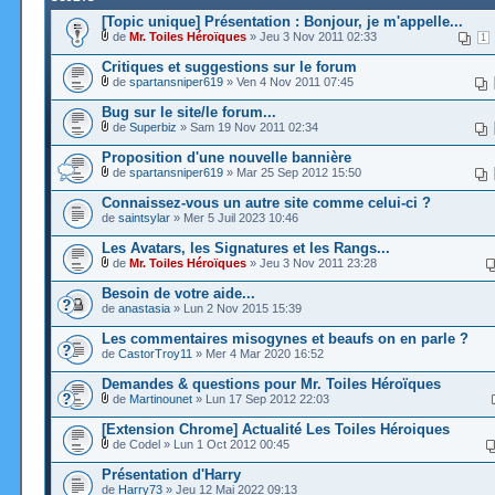
[Topic unique] Présentation : Bonjour, je m'appelle...
de
Mr. Toiles Héroïques
» Jeu 3 Nov 2011 02:33
1
Critiques et suggestions sur le forum
de
spartansniper619
» Ven 4 Nov 2011 07:45
Bug sur le site/le forum...
de
Superbiz
» Sam 19 Nov 2011 02:34
Proposition d'une nouvelle bannière
de
spartansniper619
» Mar 25 Sep 2012 15:50
Connaissez-vous un autre site comme celui-ci ?
de
saintsylar
» Mer 5 Juil 2023 10:46
Les Avatars, les Signatures et les Rangs...
de
Mr. Toiles Héroïques
» Jeu 3 Nov 2011 23:28
Besoin de votre aide...
de
anastasia
» Lun 2 Nov 2015 15:39
Les commentaires misogynes et beaufs on en parle ?
de
CastorTroy11
» Mer 4 Mar 2020 16:52
Demandes & questions pour Mr. Toiles Héroïques
de
Martinounet
» Lun 17 Sep 2012 22:03
[Extension Chrome] Actualité Les Toiles Héroiques
de Codel » Lun 1 Oct 2012 00:45
Présentation d'Harry
de
Harry73
» Jeu 12 Mai 2022 09:13