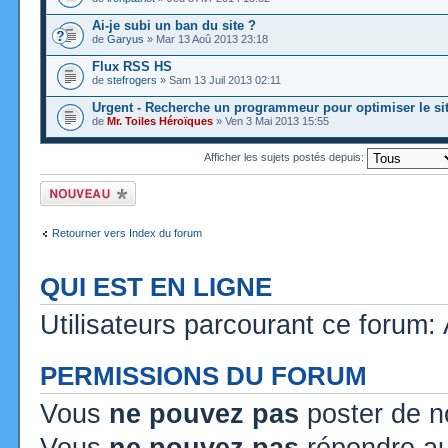
Ai-je subi un ban du site ?
de
Garyus
» Mar 13 Aoû 2013 23:18
Flux RSS HS
de
stefrogers
» Sam 13 Juil 2013 02:11
Urgent - Recherche un programmeur pour optimiser le si
de
Mr. Toiles Héroïques
» Ven 3 Mai 2013 15:55
Afficher les sujets postés depuis:
Ecrire un nouveau
sujet
Retourner vers Index du forum
QUI EST EN LIGNE
Utilisateurs parcourant ce forum: A
PERMISSIONS DU FORUM
Vous
ne pouvez pas
poster de n