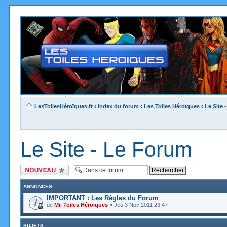
LesToilesHéroïques.fr
‹
Index du forum
‹
Les Toiles Héroïques
‹
Le Site 
Le Site - Le Forum
Ecrire un nouveau
sujet
ANNONCES
IMPORTANT : Les Règles du Forum
de
Mr. Toiles Héroïques
» Jeu 3 Nov 2011 23:47
SUJETS