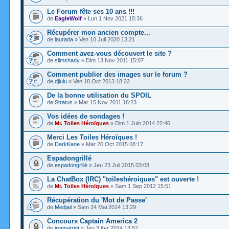
Le Forum fête ses 10 ans !!!
de
EagleWolf
» Lun 1 Nov 2021 15:36
Récupérer mon ancien compte...
de
laurada
» Ven 10 Juil 2020 13:21
Comment avez-vous découvert le site ?
de
slimshady
» Dim 13 Nov 2011 15:07
Comment publier des images sur le forum ?
de
djlulu
» Ven 18 Oct 2013 18:22
De la bonne utilisation du SPOIL
de
Stratus
» Mar 15 Nov 2011 16:23
Vos idées de sondages !
de
Mr. Toiles Héroïques
» Dim 1 Juin 2014 22:46
Merci Les Toiles Héroïques !
de
DarkKane
» Mar 20 Oct 2015 08:17
Espadongrillé
de
espadongrillé
» Jeu 23 Juil 2015 03:08
La ChatBox (IRC) "toileshéroiques" est ouverte !
de
Mr. Toiles Héroïques
» Sam 1 Sep 2012 15:51
Récupération du 'Mot de Passe'
de
Medjaii
» Sam 24 Mai 2014 13:29
Concours Captain America 2
de
ironpatriot
» Jeu 3 Avr 2014 13:52