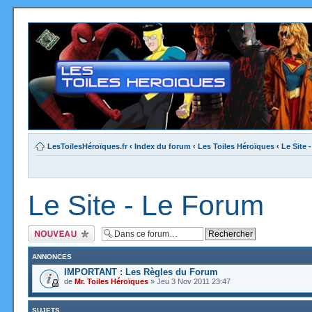
LesToilesHéroïques.fr
‹
Index du forum
‹
Les Toiles Héroïques
‹
Le Site 
Le Site - Le Forum
Ecrire un nouveau
sujet
ANNONCES
IMPORTANT : Les Règles du Forum
de
Mr. Toiles Héroïques
» Jeu 3 Nov 2011 23:47
SUJETS