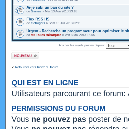
Ai-je subi un ban du site ?
de
Garyus
» Mar 13 Aoû 2013 23:18
Flux RSS HS
de
stefrogers
» Sam 13 Juil 2013 02:11
Urgent - Recherche un programmeur pour optimiser le si
de
Mr. Toiles Héroïques
» Ven 3 Mai 2013 15:55
Afficher les sujets postés depuis:
Ecrire un nouveau
sujet
Retourner vers Index du forum
QUI EST EN LIGNE
Utilisateurs parcourant ce forum: A
PERMISSIONS DU FORUM
Vous
ne pouvez pas
poster de n