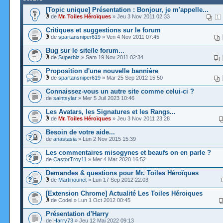
[Topic unique] Présentation : Bonjour, je m'appelle...
de
Mr. Toiles Héroïques
» Jeu 3 Nov 2011 02:33
1
Critiques et suggestions sur le forum
de
spartansniper619
» Ven 4 Nov 2011 07:45
Bug sur le site/le forum...
de
Superbiz
» Sam 19 Nov 2011 02:34
Proposition d'une nouvelle bannière
de
spartansniper619
» Mar 25 Sep 2012 15:50
Connaissez-vous un autre site comme celui-ci ?
de
saintsylar
» Mer 5 Juil 2023 10:46
Les Avatars, les Signatures et les Rangs...
de
Mr. Toiles Héroïques
» Jeu 3 Nov 2011 23:28
Besoin de votre aide...
de
anastasia
» Lun 2 Nov 2015 15:39
Les commentaires misogynes et beaufs on en parle ?
de
CastorTroy11
» Mer 4 Mar 2020 16:52
Demandes & questions pour Mr. Toiles Héroïques
de
Martinounet
» Lun 17 Sep 2012 22:03
[Extension Chrome] Actualité Les Toiles Héroiques
de Codel » Lun 1 Oct 2012 00:45
Présentation d'Harry
de
Harry73
» Jeu 12 Mai 2022 09:13