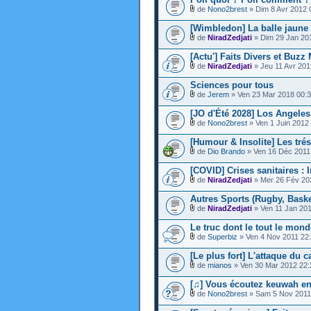
de
Nono2brest
» Dim 8 Avr 2012 
[Wimbledon] La balle jaune 
de
NiradZedjati
» Dim 29 Jan 20
[Actu'] Faits Divers et Buz
de
NiradZedjati
» Jeu 11 Avr 201
Sciences pour tous
de
Jerem
» Ven 23 Mar 2018 00:
[JO d'Été 2028] Los Angeles
de
Nono2brest
» Ven 1 Juin 2012
[Humour & Insolite] Les tré
de
Dio Brando
» Ven 16 Déc 2011
[COVID] Crises sanitaires : I
de
NiradZedjati
» Mer 26 Fév 20
Autres Sports (Rugby, Basket
de
NiradZedjati
» Ven 11 Jan 201
Le truc dont le tout le mond
de
Superbiz
» Ven 4 Nov 2011 22
[Le plus fort] L'attaque du c
de
mianos
» Ven 30 Mar 2012 22:
[♫] Vous écoutez keuwah e
de
Nono2brest
» Sam 5 Nov 2011