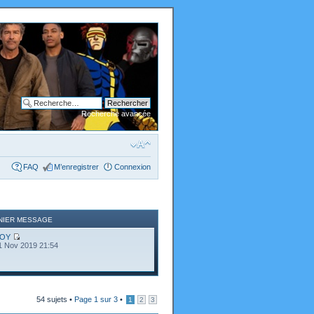
Recherche avancée
FAQ
M’enregistrer
Connexion
NIER MESSAGE
OY
1 Nov 2019 21:54
54 sujets •
Page
1
sur
3
•
1
2
3