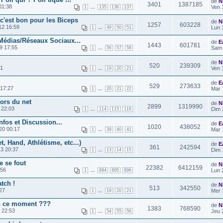
de
N
3401
1387185
01:38
...
Ven 
1
135
136
137
c'est bon pour les Biceps
de
N
1257
603228
12 16:59
...
Lun 
1
49
50
51
z Médias/Réseaux Sociaux...
de
E
1443
601781
9 17:55
...
Sam 
1
56
57
58
de
N
520
239309
31
...
Ven 
1
19
20
21
de
E
529
273633
 17:27
...
Mar 
1
20
21
22
sors du net
de
N
2899
1319990
 22:03
...
Dim 
1
114
115
116
nfos et Discussion...
de
E
1020
438052
20 00:17
...
Mar 
1
39
40
41
, Hand, Athlétisme, etc...)
de
E
361
242594
3 20:37
...
Dim 
1
13
14
15
e se fout
de
N
22382
6412159
:56
...
Lun 
1
894
895
896
atch !
de
N
513
342550
27
...
Mer 
1
19
20
21
n ce moment ???
de
N
1383
768590
 22:53
...
Jeu 
1
54
55
56