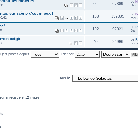
rombir les moteurs
de
N
66
67809
:45
Dim 
1
2
3
mais sur scène c'est mieux !
de
E
158
139385
20:42
...
Mer 
1
5
6
7
t !
de
D
102
97021
10
Sam 
1
2
3
4
5
rect exigé !
de
R
40
21996
3
Jeu 
1
2
 sujets postés depuis:
Trier par
Aller à:
eur enregistré et 12 invités
ts
s