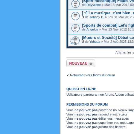
[Sport mécanique] Faites v
de
Deyvrone
» Mar 13 Mar 2012 00
[♫] La musique, c'est bien, 
de
Johnny B.
» Jeu 31 Mai 2012 
[Sports de combat] Let's figh
de
Angelus
» Mar 13 Nov 2012 16:
[Mœurs et Société] Débat cor
de
Yehuda
» Mer 2 Aoû 2023 13:3
Afficher les
Ecrire un nouveau
sujet
Retourner vers Index du forum
QUI EST EN LIGNE
Utilisateurs parcourant ce forum: Aucun utilisat
PERMISSIONS DU FORUM
Vous
ne pouvez pas
poster de nouveaux suje
Vous
ne pouvez pas
répondre aux sujets
Vous
ne pouvez pas
éditer vos messages
Vous
ne pouvez pas
supprimer vos message
Vous
ne pouvez pas
joindre des fichiers