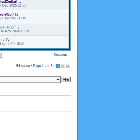
iradZedjati
7 Déc 2025 21:55
agleWolf
23 Juil 2025 12:01
ark Sirgon
16 Nov 2024 15:39
OY
4 Avr 2024 15:31
Suivante
54 sujets •
Page
1
sur
3
•
1
2
3