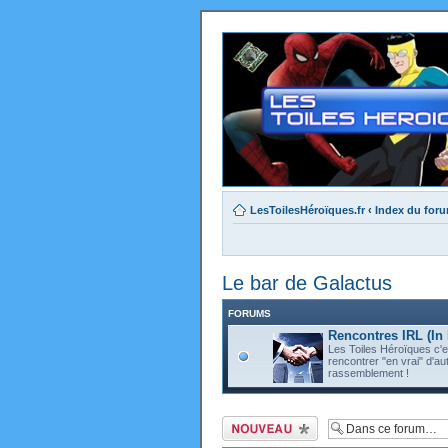
LesToilesHéroïques.fr
‹
Index du for
Le bar de Galactus
FORUMS
Rencontres IRL (In 
Les Toiles Héroïques c'e
rencontrer "en vrai" d'au
rassemblement !
Ecrire un nouveau
sujet