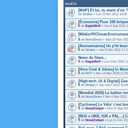
SUJETS
[MAP] Et toi, tu viens d'où ?
de
Stratus
» Lun 23 Avr 2012 14:05
[Économie] Pour 100 briques 
de
EagleWolf
» Jeu 8 Sep 2022 
[Météo⛅/Climat-Environneme
de
Nono2brest
» Sam 26 Nov 201
[Anniversaires] Un p'tit be
de
Stratus
» Jeu 8 Déc 2011 17:1
News de Stars...
de
EagleWolf
» Lun 5 Avr 2021 1
[Hors Ciné & Séries] In Me
de
ROY
» Mer 14 Mar 2018 11:03
[High-tech, IA & Digital] G
de
Stratus
» Jeu 4 Avr 2013 16:0
[Mondial 2026] Le ballon ro
de
Nono2brest
» Ven 4 Nov 2011 
[Cyclisme] Le Vélo' c'est bo
de
NiradZedjati
» Dim 27 Mai 20
[RUS v UKR, ISR v PAL...] C
de
NiradZedjati
» Lun 21 Fév 20
Poli quoi ? Poli comment ? P