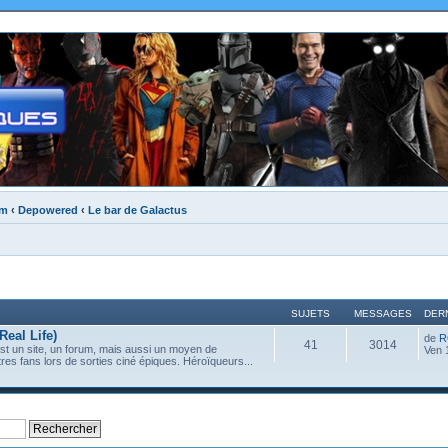
um
‹
Depowered
‹
Le bar de Galactus
SUJETS
MESSAGES
DER
Real Life)
de
R
41
3014
st un site, un forum, mais aussi un moyen de
Ven 
tres fans lors de sorties ciné épiques. Héroïqueurs...