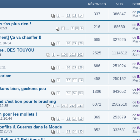
RÉPONSES
VUS
DER
de
p
337
386847
...
Mar 
1
12
13
14
t'as plus rien !
de
E
216
88680
18:53
...
Mar 
1
7
8
9
nt] Ça va chauffer !!
de
E
685
327925
Mar 
1 04:34
...
1
26
27
28
urre.. DES TOUYOU
de
E
2525
1114612
9
...
Sam 
1
100
101
102
de
E
686
251024
8:11
...
Mer 
1
26
27
28
moriam
de
E
458
250152
...
Mer 
1
17
18
19
eekons bien, geekons peu
de
N
1306
643052
4
...
Mer 
1
51
52
53
nd c'est bon pour le brushing
de
E
6072
2562510
12:35
...
Mar 
1
241
242
243
n pour les mollets !
de
N
369
253879
12 20:44
...
Dim 
1
13
14
15
onflits & Guerres dans le Monde
de
E
852
333581
22 23:39
...
Sam 
1
33
34
35
oli qui ? Poli tique !!!