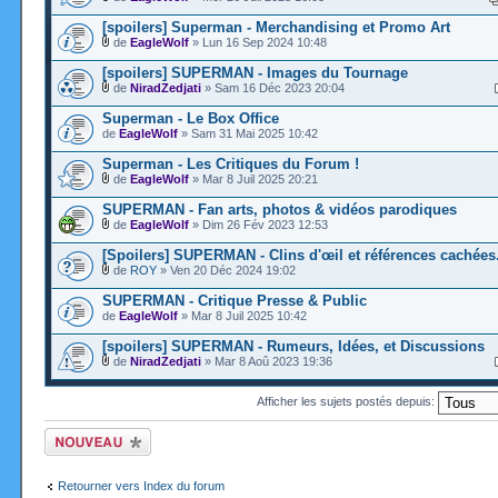
[spoilers] Superman - Merchandising et Promo Art
de
EagleWolf
» Lun 16 Sep 2024 10:48
[spoilers] SUPERMAN - Images du Tournage
de
NiradZedjati
» Sam 16 Déc 2023 20:04
Superman - Le Box Office
de
EagleWolf
» Sam 31 Mai 2025 10:42
Superman - Les Critiques du Forum !
de
EagleWolf
» Mar 8 Juil 2025 20:21
SUPERMAN - Fan arts, photos & vidéos parodiques
de
EagleWolf
» Dim 26 Fév 2023 12:53
[Spoilers] SUPERMAN - Clins d'œil et références cachées.
de
ROY
» Ven 20 Déc 2024 19:02
SUPERMAN - Critique Presse & Public
de
EagleWolf
» Mar 8 Juil 2025 10:42
[spoilers] SUPERMAN - Rumeurs, Idées, et Discussions
de
NiradZedjati
» Mar 8 Aoû 2023 19:36
Afficher les sujets postés depuis:
Ecrire un nouveau
sujet
Retourner vers Index du forum